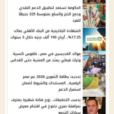
الحكومة تستعد لتطبيق الدعم النقدي
ودمج الخبز والسلع بمتوسط 325 جنيهًا
للفرد
الشهادة البلاتينية من البنك الأهلي بعائد
17.25%.. أرباح 100 ألف جنيه خلال 3 سنوات
موالد القديسين في مصر.. طقوس كنسية
وتراث قبطي يمتد من العشية حتى القداس
تحديث بطاقة التموين 2026 عبر مصر
الرقمية.. المستندات والشروط لضمان
استمرار الدعم
بحسب التحقيقات.. زوج فنانة شهيرة يعترف
بمرافقة صبري نخنوخ في اقتحام معرض
سيارات التجمع