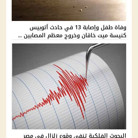
وفاة طفل وإصابة 13 في حادث أتوبيس
كنيسة ميت خاقان وخروج معظم المصابين ...
البحوث الفلكية تنفي وقوع زلزال في مصر