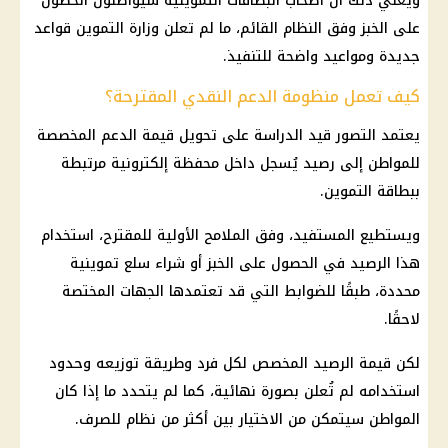
ويعني ذلك أن أصحاب البطاقات التموينية سيواصلون الحصول
على
الخبز
وفق النظام القائم، ما لم تعلن
وزارة التموين
قواعد
جديدة ومواعيد واضحة للتنفيذ.
كيف تعمل منظومة الدعم النقدي المقترحة؟
يعتمد التصور قيد الدراسة على تحويل قيمة الدعم المخصصة
للمواطن إلى رصيد يُسجل داخل محفظة إلكترونية مرتبطة
ببطاقة
التموين
.
ويستطيع المستفيد، وفق الملامح الأولية للمقترح، استخدام
هذا الرصيد في الحصول على
الخبز
أو شراء
سلع تموينية
محددة، طبقًا للضوابط التي قد تعتمدها الجهات المختصة
لاحقًا.
لكن قيمة الرصيد المخصص لكل فرد وطريقة توزيعه وحدود
استخدامه لم تُعلن بصورة نهائية، كما لم يتحدد ما إذا كان
المواطن سيتمكن من الاختيار بين أكثر من نظام للصرف.