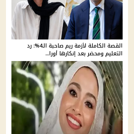
القصة الكاملة لأزمة ريم صاحبة الـ4%: رد
التعليم ومحضر بعد إنكارها أورا...