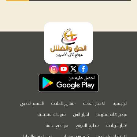
instagram
youtube
twitter
facebook
الرئيسية
الاخبار العامة
التقارير الخاصة
القسم الطبي
فيديوهات متنوعة
اخبار الفن
منوعات مسيحية
اخبار الرياضة
مطبخ الموقع
مواضيع عامة
الاقتصاد والبورصة
كمبيوتر وموبايل
اخبار الحق والضلال