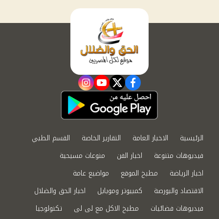
instagram
youtube
twitter
facebook
الرئيسية
الاخبار العامة
التقارير الخاصة
القسم الطبي
فيديوهات متنوعة
اخبار الفن
منوعات مسيحية
اخبار الرياضة
مطبخ الموقع
مواضيع عامة
الاقتصاد والبورصة
كمبيوتر وموبايل
اخبار الحق والضلال
فيديوهات فضائيات
مطبخ الاكل مع لى لى
تكنولوجيا