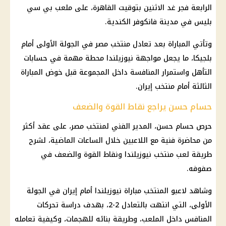
الرابعة فجر غد الاثنين بتوقيت القاهرة، على ملعب بي سي
بليس في مدينة فانكوفر الكندية.
وتأتي المباراة بعد تعادل منتخب مصر في الجولة الأولى أمام
بلجيكا، ما يجعل مواجهة نيوزيلندا محطة مهمة في حسابات
التأهل واستمرار المنافسة داخل المجموعة قبل خوض المباراة
الثالثة أمام منتخب إيران.
حسام حسن يراجع نقاط القوة والضعف
حرص حسام حسن، المدير الفني لمنتخب مصر، على عقد أكثر
من محاضرة فنية مع اللاعبين خلال الساعات الماضية، لشرح
طريقة لعب منتخب نيوزيلندا ونقاط القوة والضعف في
صفوفه.
وشاهد لاعبو المنتخب مباراة نيوزيلندا أمام
إيران
في الجولة
الأولى، التي انتهت بالتعادل 2-2، بهدف دراسة تحركات
المنافس داخل الملعب، وطريقة بنائه للهجمات، وكيفية تعامله