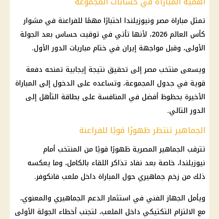
أهمية المباراة في حسابات المجموعة
تمثل
مباراة مصر ونيوزيلندا
اختبارًا مهمًا للفراعنة في مشوار
كأس العالم 2026
، لأنها تأتي في توقيت حساس بعد الجولة
الأولى، وقبل مواجهة
إيران
في ختام مباريات الدور الأول.
ويسعى
منتخب مصر
إلى تحقيق نتيجة إيجابية تمنحه دفعة
قوية في جدول المجموعة، وتساعده على الدخول إلى المباراة
الأخيرة بحظوظ أفضل في المنافسة على بطاقة التأهل إلى
الدور التالي.
الجماهير تنتظر ظهورًا قويًا للفراعنة
تترقب الجماهير المصرية ظهورًا قويًا من المنتخب أمام
نيوزيلندا، خاصة بعد نفاد تذاكر اللقاء بالكامل، وما يعكسه
ذلك من زخم جماهيري حول المباراة داخل ملعب فانكوفر.
ويأمل الجهاز الفني في
استثمار
الدعم الجماهيري والمعنوي،
مع الالتزام التكتيكي داخل الملعب، لتجنب أخطاء الجولة الأولى