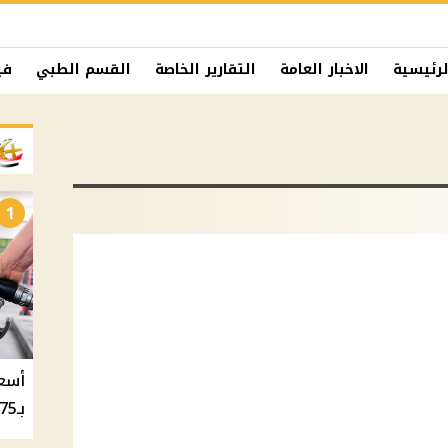
لرئيسية
الاخبار العامة
التقارير الخاصة
القسم الطبي
في
1
بـ20.75 جنيه والسولار بـ20.50 جنيه