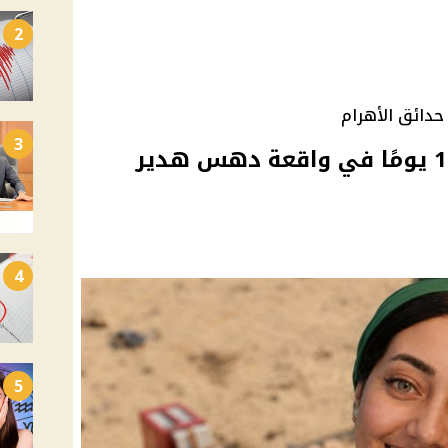
2
حدائق الأهرام
3
تجديد حبس والد مروان 15 يومًا في واقعة دهس هدير
4
5