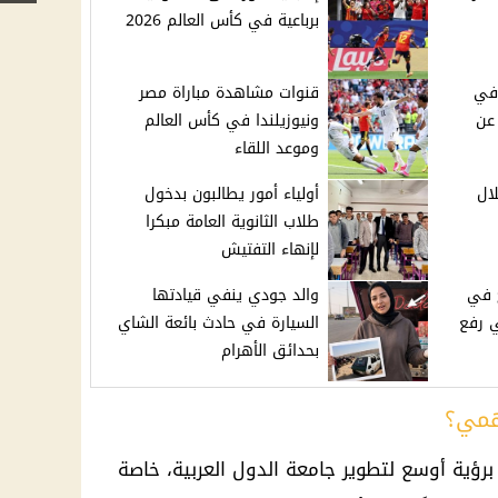
برباعية في كأس العالم 2026
في
قنوات مشاهدة مباراة مصر
 عن
ونيوزيلندا في كأس العالم
وموعد اللقاء
ال
أولياء أمور يطالبون بدخول
طلاب الثانوية العامة مبكرا
لإنهاء التفتيش
ح في
والد جودي ينفي قيادتها
2026 وتنفي رفع
السيارة في حادث بائعة الشاي
بحدائق الأهرام
همي؟
رؤية أوسع لتطوير جامعة الدول العربية، خاصة