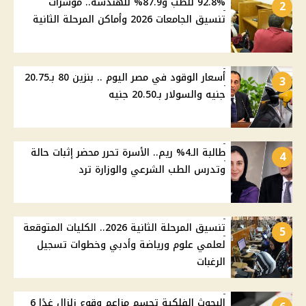
92.8% للطب و87.9% للهندسة.. مؤشرات
2
تنسيق الجامعات 2026 وأماكن المرحلة الثانية
أسعار الوقود في مصر اليوم .. بنزين 80 بـ20.75
3
جنيه والسولار بـ20.50 جنيه
طالبة الـ4% ريم.. الأسرة تحرر محضر إثبات حالة
4
وتدرس الطب الشرعي والوزارة ترد
تنسيق المرحلة الثانية 2026.. الكليات المتوقعة
5
لعلمي علوم ورياضة وأدبي وخطوات تسجيل
الرغبات
البحوث الفلكية تحسم مزاعم وقوع زلزال غدًا 6