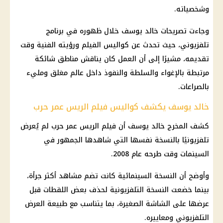
وشخصياته.
وجاءت تصريحات خالد يوسف خلال ظهوره في برنامج
تلفزيوني، حيث تحدث عن كواليس الفيلم ورؤيته الفنية وقت
تقديمه، مشيرًا إلى أن العمل كان يناقش مناطق شائكة
مرتبطة بالإغواء والسلطة والنفوذ داخل عالم مغلق ومليء
بالصراعات.
خالد يوسف يكشف كواليس فيلم الريس عمر حرب
كشف المخرج خالد يوسف أن فيلم الريس عمر حرب لم يُعرض
تلفزيونيًا بالنسخة نفسها التي شاهدها الجمهور في
السينمات وقت طرحه عام 2008.
وأوضح أن النسخة السينمائية كانت تضم مشاهد أكثر جرأة،
بينما خضعت النسخة التلفزيونية لحذف بعض اللقطات قبل
عرضها على الشاشة الصغيرة، بما يتناسب مع طبيعة العرض
التلفزيوني ومعاييره.