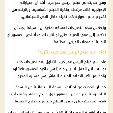
وفي حديثه عن فيلم الريس عمر حرب، أكد أن اختياراته
الإخراجية كانت مرتبطة بفكرة الفيلم الأساسية، وبالرغبة في
تقديم عالم الغواية كما تخيله داخل النص السينمائي.
وتعكس هذه التصريحات تمسكه بفكرة أن السينما يجب أن
تذهب إلى عمق الصراع، حتى لو أثار ذلك جدلًا لدى الجمهور أو
الرقابة أو منصات العرض المختلفة.
لماذا عاد فيلم الريس عمر حرب للترند؟
عاد اسم فيلم الريس عمر حرب للتداول بعد تصريحات خالد
يوسف، لأن العمل لا يزال حاضرًا في ذاكرة الجمهور باعتباره
واحدًا من أكثر الأفلام المثيرة للنقاش في مسيرة المخرج.
كما أن الحديث عن اختلاف النسخة السينمائية عن النسخة
التلفزيونية يثير فضول الجمهور حول ما تم حذفه، وكيف أثرت
هذه التعديلات على تلقي الفيلم بعد عرضه خارج السينما.
وتزداد أهمية التصريحات لأنها تأتي بعد سنوات طويلة من طرح