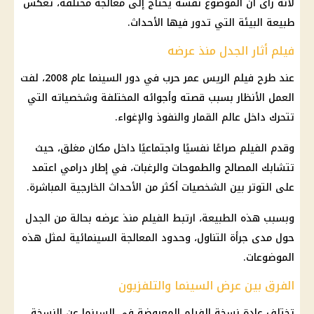
لأنه رأى أن الموضوع نفسه يحتاج إلى معالجة مختلفة، تعكس
طبيعة البيئة التي تدور فيها الأحداث.
فيلم أثار الجدل منذ عرضه
عند طرح فيلم الريس عمر حرب في دور السينما عام 2008، لفت
العمل الأنظار بسبب قصته وأجوائه المختلفة وشخصياته التي
تتحرك داخل عالم القمار والنفوذ والإغواء.
وقدم الفيلم صراعًا نفسيًا واجتماعيًا داخل مكان مغلق، حيث
تتشابك المصالح والطموحات والرغبات، في إطار درامي اعتمد
على التوتر بين الشخصيات أكثر من الأحداث الخارجية المباشرة.
وبسبب هذه الطبيعة، ارتبط الفيلم منذ عرضه بحالة من الجدل
حول مدى جرأة التناول، وحدود المعالجة السينمائية لمثل هذه
الموضوعات.
الفرق بين عرض السينما والتلفزيون
تختلف عادة نسخة الفيلم المعروضة في السينما عن النسخة