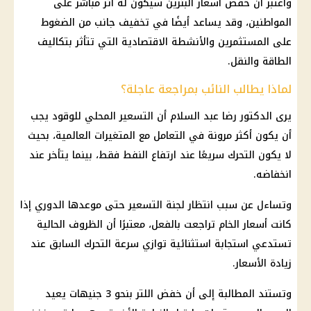
واعتبر أن خفض أسعار البنزين سيكون له أثر مباشر على
المواطنين، وقد يساعد أيضًا في تخفيف جانب من الضغوط
على المستثمرين والأنشطة الاقتصادية التي تتأثر بتكاليف
الطاقة والنقل.
لماذا يطالب النائب بمراجعة عاجلة؟
يرى الدكتور رضا عبد السلام أن التسعير المحلي للوقود يجب
أن يكون أكثر مرونة في التعامل مع المتغيرات العالمية، بحيث
لا يكون التحرك سريعًا عند ارتفاع النفط فقط، بينما يتأخر عند
انخفاضه.
وتساءل عن سبب انتظار لجنة التسعير حتى موعدها الدوري إذا
كانت أسعار الخام تراجعت بالفعل، معتبرًا أن الظروف الحالية
تستدعي استجابة استثنائية توازي سرعة التحرك السابق عند
زيادة الأسعار.
وتستند المطالبة إلى أن خفض اللتر بنحو 3 جنيهات يعيد