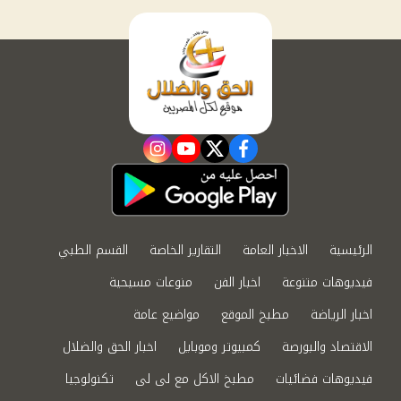
instagram
youtube
twitter
facebook
الرئيسية
الاخبار العامة
التقارير الخاصة
القسم الطبي
فيديوهات متنوعة
اخبار الفن
منوعات مسيحية
اخبار الرياضة
مطبخ الموقع
مواضيع عامة
الاقتصاد والبورصة
كمبيوتر وموبايل
اخبار الحق والضلال
فيديوهات فضائيات
مطبخ الاكل مع لى لى
تكنولوجيا