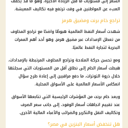
السعر إلى مستويات ما قبل الزيادة الأخيرة، وهو ما قد يخفف
العبء عن المواطنين في وقت ترتفع فيه تكاليف المعيشة.
تراجع خام برنت ومضيق هرمز
شهدت أسعار النفط العالمية هبوطًا واضحًا مع تراجع المخاوف
من تعطل الإمدادات عبر مضيق هرمز، وهو أحد أهم الممرات
البحرية لتجارة النفط عالميًا.
ومع تحسن حركة الملاحة وتراجع المخاوف المرتبطة بالإمدادات،
هبطت أسعار الخام إلى نطاق أقل من المستويات التي سجلتها
خلال ذروة التوترات، ما دفع مراقبين إلى إعادة طرح سؤال
انعكاس الأسعار العالمية على الأسواق المحلية.
ويعد خام برنت من المؤشرات الرئيسية التي تتابعها الأسواق
عند تقييم اتجاهات أسعار الوقود، إلى جانب سعر الصرف
وتكاليف النقل والتكرير والضرائب والأعباء المالية الأخرى.
هل تنخفض أسعار البنزين في مصر؟