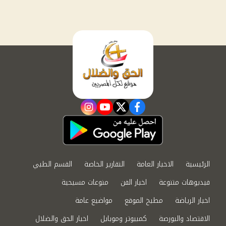
instagram
youtube
twitter
facebook
الرئيسية
الاخبار العامة
التقارير الخاصة
القسم الطبي
فيديوهات متنوعة
اخبار الفن
منوعات مسيحية
اخبار الرياضة
مطبخ الموقع
مواضيع عامة
الاقتصاد والبورصة
كمبيوتر وموبايل
اخبار الحق والضلال