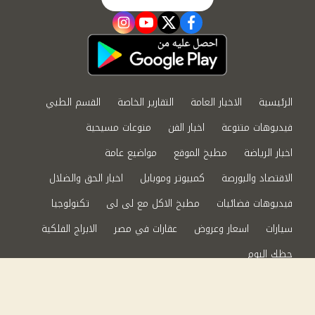
instagram
youtube
twitter
facebook
الرئيسية
الاخبار العامة
التقارير الخاصة
القسم الطبي
فيديوهات متنوعة
اخبار الفن
منوعات مسيحية
اخبار الرياضة
مطبخ الموقع
مواضيع عامة
الاقتصاد والبورصة
كمبيوتر وموبايل
اخبار الحق والضلال
فيديوهات فضائيات
مطبخ الاكل مع لى لى
تكنولوجيا
سيارات
اسعار وعروض
عقارات في مصر
الابراج الفلكية
حظك اليوم
من نحن
سياسة الخصوصية
اتصل بنا
©2024 الحق والضلال All Rights Reserved.