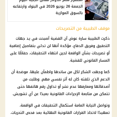
الجمعة 26 يونيو 2026 في البنوك وارتفاعه
بالسوق الموازية
موقف الطبيبة من التصريحات
ذكرت الطبيبة
سارة عوض
أن القضية أصبحت في يد
جهات
التحقيق
وفريق الدفاع، مؤكدة أنها لن تدلي بتفاصيل إضافية
أو تصريحات بشأن الواقعة لحين انتهاء
التحقيقات
، حفاظًا على
المسار القانوني للقضية.
كما وجهت الشكر لكل من ساندها واطمأن عليها، موضحة أن
الدعم الذي تلقته كان له أثر نفسي مهم، وطلبت من
أصدقائها ومعارفها عدم نشر أو تداول رقم هاتفها حتى
تتمكن من متابعة
الإجراءات القانونية
بعيدًا عن أي تشويش.
وتواصل
النيابة العامة
استكمال
التحقيقات
في الواقعة،
تمهيدًا لاتخاذ القرارات القانونية النهائية بعد فحص التحريات،