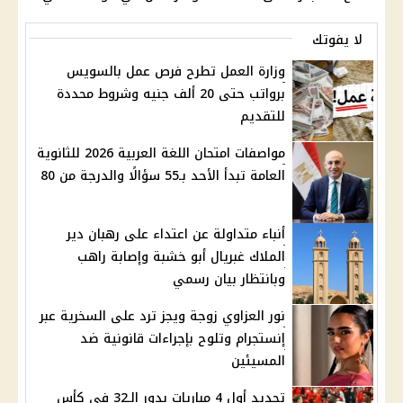
لا يفوتك
وزارة العمل تطرح فرص عمل بالسويس
برواتب حتى 20 ألف جنيه وشروط محددة
للتقديم
مواصفات امتحان اللغة العربية 2026 للثانوية
العامة تبدأ الأحد بـ55 سؤالًا والدرجة من 80
أنباء متداولة عن اعتداء على رهبان دير
الملاك غبريال أبو خشبة وإصابة راهب
وبانتظار بيان رسمي
نور العزاوي زوجة ويجز ترد على السخرية عبر
إنستجرام وتلوح بإجراءات قانونية ضد
المسيئين
تحديد أول 4 مباريات بدور الـ32 في كأس