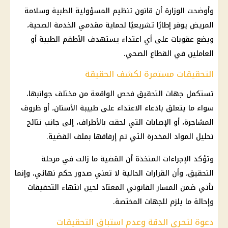
وأوضحت الوزارة أن
قانون تنظيم المسؤولية الطبية
وسلامة
المريض يوفر إطارًا تشريعيًا لحماية مقدمي الخدمة الصحية،
ويضع عقوبات على أي اعتداء يستهدف الأطقم الطبية أو
العاملين في
القطاع الصحي
.
التحقيقات مستمرة لكشف الحقيقة
تستكمل
جهات التحقيق
فحص الواقعة من مختلف جوانبها،
سواء ما يتعلق بادعاء
الاعتداء على طبيبة الأسنان
، أو ظروف
المشاجرة، أو الإصابات التي لحقت بالأطراف، إلى جانب نتائج
تحليل المواد المخدرة التي تم إرفاقها بملف القضية.
وتؤكد الإجراءات المتخذة أن القضية ما زالت في مرحلة
التحقيق، وأن القرارات الحالية لا تعني صدور حكم نهائي، وإنما
تأتي ضمن المسار القانوني المعتاد لحين انتهاء التحقيقات
وإحالة ما يلزم للجهات المختصة.
دعوة لتحري الدقة وعدم استباق التحقيقات