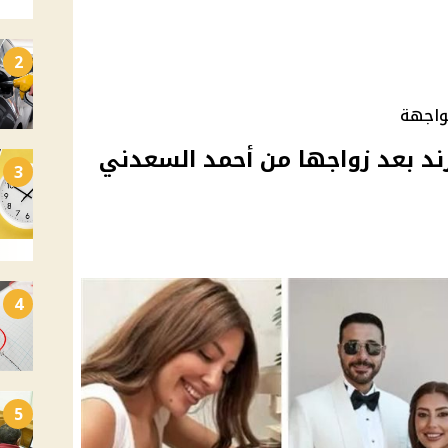
2
لواجهة
رند بعد زواجها من أحمد السعدني
3
4
5