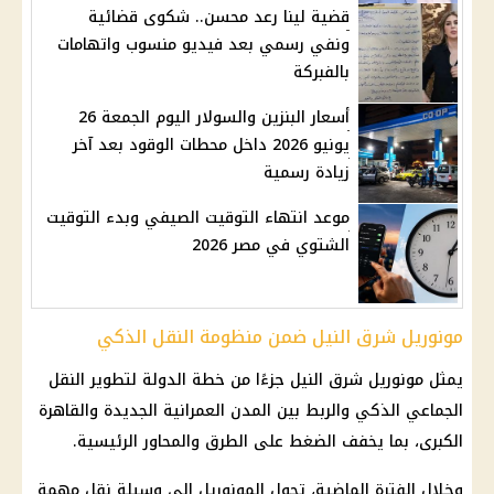
قضية لينا رعد محسن.. شكوى قضائية
ونفي رسمي بعد فيديو منسوب واتهامات
بالفبركة
أسعار البنزين والسولار اليوم الجمعة 26
يونيو 2026 داخل محطات الوقود بعد آخر
زيادة رسمية
موعد انتهاء التوقيت الصيفي وبدء التوقيت
الشتوي في مصر 2026
مونوريل شرق النيل ضمن منظومة النقل الذكي
يمثل
مونوريل شرق النيل
جزءًا من خطة الدولة لتطوير
النقل
الجماعي الذكي
والربط بين المدن العمرانية الجديدة والقاهرة
الكبرى، بما يخفف الضغط على الطرق والمحاور الرئيسية.
وخلال الفترة الماضية، تحول
المونوريل
إلى وسيلة نقل مهمة