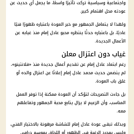
واجتماعية وسياسية تركت تأثيرًا واسعًا، ما يجعل أي حديث عن
عودته محل اهتمام كبير.
ولهذا لا يتعامل الجمهور مع خبر العودة باعتباره ظهورًا فنيًا
عاديًا، بل باعتباره حدثًا ينتظره محبو عادل إمام منذ غيابه عن
الأعمال الجديدة.
غياب دون اعتزال معلن
رغم ابتعاد عادل إمام عن تقديم أعمال جديدة منذ «فلانتينو»،
لم يتضمن حديث محمد عادل إمام إعلانًا عن اعتزال والده أو
غلق باب العودة.
بل جاءت التصريحات لتؤكد أن العودة ممكنة إذا توفر العمل
المناسب، وأن الزعيم لا يزال يتابع محبة الجمهور وتفاعلهم
معه.
وبذلك تبقى عودة عادل إمام للشاشة مرهونة بالاختيار الفني،
وليس بمجرد الرغبة في الظهور أو اللحاق بموسم درامي