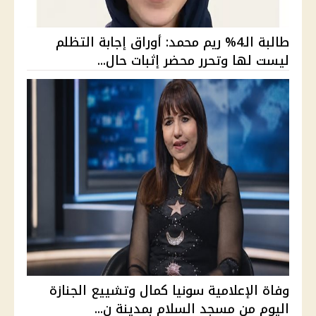
طالبة الـ4% ريم محمد: أوراق إجابة التظلم
ليست لها وتحرر محضر إثبات حال...
وفاة الإعلامية سونيا كمال وتشييع الجنازة
اليوم من مسجد السلام بمدينة ن...