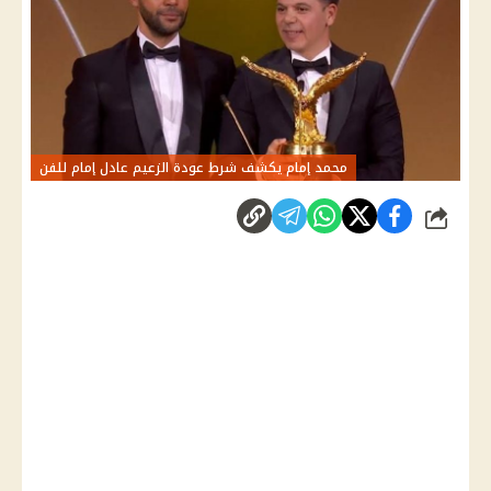
محمد إمام يكشف شرط عودة الزعيم عادل إمام للفن
شارك