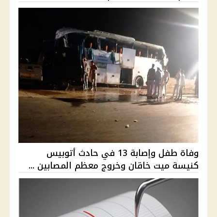
وفاة طفل وإصابة 13 في حادث أتوبيس
كنيسة ميت خاقان وخروج معظم المصابين ...