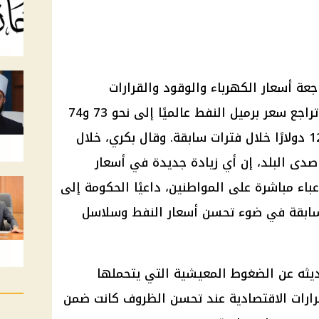
ة أسعار الكهرباء والوقود والقرارات
الاقتصادية المرتبطة بالطاقة، بعد تراجع سعر برميل النفط عالميًا إلى نحو 73 و74
دولارًا، مقارنة بمستويات تجاوزت 120 دولارًا خلال فترات سابقة. وقال بكري، خلال
صدى البلد، إن أي زيادة جديدة في أسعار
باء مباشرة على المواطنين، داعيًا الحكومة إلى
لسابقة في ضوء تحسن أسعار النفط وسلاسل
ثه عن الضغوط المعيشية التي يتحملها
قرارات الاقتصادية عند تحسن الظروف كانت ضمن