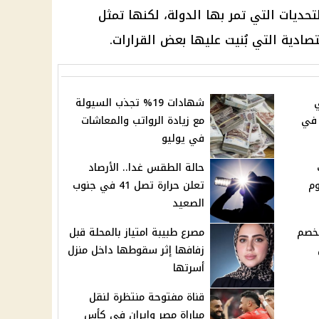
تحديات التي تمر بها الدولة، لكنها تمثل
صادية التي بُنيت عليها بعض القرارات.
شهادات 19% تجذب السيولة
 في
مع زيادة الرواتب والمعاشات
في يوليو
حالة الطقس غدا.. الأرصاد
وم
تعلن حرارة تصل 41 في جنوب
الصعيد
لخصم
مصرع طبيبة امتياز بالمحلة قبل
زفافها إثر سقوطها داخل منزل
أسرتها
قناة مفتوحة منتظرة لنقل
مباراة مصر وإيران في كأس