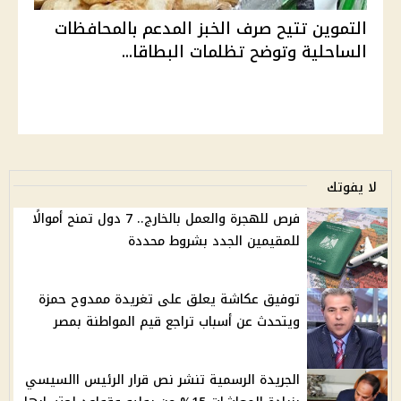
التموين تتيح صرف الخبز المدعم بالمحافظات
الساحلية وتوضح تظلمات البطاقا...
لا يفوتك
فرص للهجرة والعمل بالخارج.. 7 دول تمنح أموالًا
للمقيمين الجدد بشروط محددة
توفيق عكاشة يعلق على تغريدة ممدوح حمزة
ويتحدث عن أسباب تراجع قيم المواطنة بمصر
الجريدة الرسمية تنشر نص قرار الرئيس االسيسي