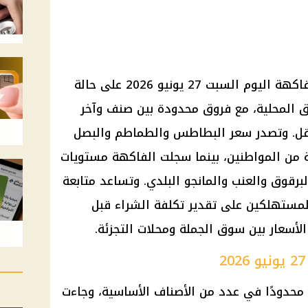
حافظت أغلب أصناف الخضروات والفاكهة اليوم السبت 27 يونيو 2026 على حالة
ق المحلية، مع فروق محدودة بين صنف وآخر
قل. وتصدر سعر البطاطس والطماطم والبصل
بعة من المواطنين، بينما سجلت الفاكهة مستويات
البرقوق والعنب والمانجو البلدي. وتساعد متابعة
لمستهلكين على تقدير تكلفة الشراء قبل
لأسعار بين سوق الجملة ومحلات التجزئة.
ًا محدودًا في عدد من الأصناف الأساسية، وجاءت