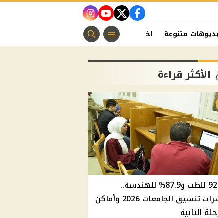
instagram
youtube
twitter
facebook
ديوهات متنوعة
اخبار الفن
منوعات مسيحية
اخبار الرياضة
الأكثر قراءة
92.8% للطب و87.9% للهندسة..
مؤشرات تنسيق الجامعات 2026 وأماكن
حلة الثانية