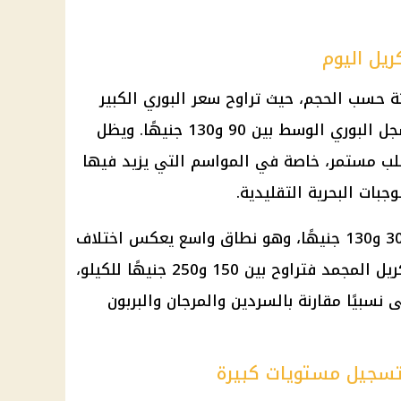
ريل اليوم
 حسب الحجم، حيث تراوح سعر البوري الكبير
بين 140 و200 جنيه للكيلو، بينما سجل البوري الوسط بين 90 و130 جنيهًا. ويظل
لب مستمر، خاصة في المواسم التي يزيد فيها
جبات البحرية التقليدية.
وسجل السردين المجمد سعرًا بين 30 و130 جنيهًا، وهو نطاق واسع يعكس اختلاف
المنشأ والجودة والتعبئة. أما الماكريل المجمد فتراوح بين 150 و250 جنيهًا للكيلو،
نسبيًا مقارنة بالسردين والمرجان والبربون
تسجيل مستويات كبيرة