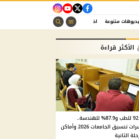
instagram
youtube
twitter
facebook
ديوهات متنوعة
اخبار الفن
منوعات مسيحية
اخبار الرياضة
الأكثر قراءة
92.8% للطب و87.9% للهندسة..
مؤشرات تنسيق الجامعات 2026 وأماكن
حلة الثانية