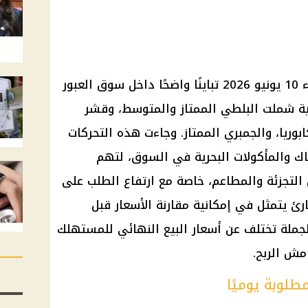
شهدت أسعار السمك اليوم الأربعاء 10 يونيو 2026 تباينًا واضحًا داخل سوق العبور
ض 6 أصناف رئيسية شملت البلطي الممتاز والمتوسط، وقشر
وريا، والجمبري الممتاز. وجاءت هذه التحركات
اك والمأكولات البحرية في السوق، لتهم
التجزئة والمطاعم، خاصة مع ارتفاع الطلب على
قارئ يتمثل في إمكانية مقارنة الأسعار قبل
الجملة تختلف عن أسعار البيع النهائي للمستهلك
ش الربح.
لوبة يوميًا