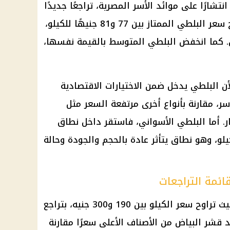
تشارًا على موائد الأسر المصرية، تراجعًا جديدًا
في سوق العبور للجملة، حيث تراوح سعر البلطي الممتاز بين 77 و81 جنيهًا للكيلو،
 كما انخفض البلطي المتوسط بالقيمة نفسها،
ن البلطي يدخل ضمن الاختيارات الاقتصادية
سر، مقارنة بأنواع أخرى مرتفعة السعر مثل
ر. أما البلطي الأسواني، فاستقر داخل نطاق
30 و80 جنيهًا للكيلو، وهو نطاق يتأثر عادة بالحجم والجودة وحالة
ئمة التراجعات
امتد الانخفاض إلى قشر البياض، حيث تراوح سعر الكيلو بين 190 و300 جنيه، بتراجع
د قشر البياض من الأصناف الأعلى سعرًا مقارنة