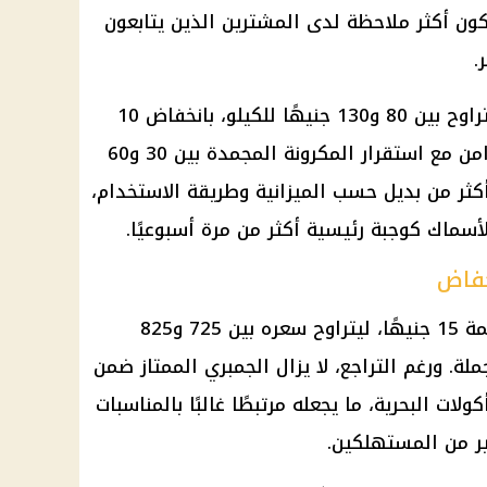
كون أكثر ملاحظة لدى المشترين الذين يتابعون
.
كما تراجع سعر مكرونة سويسي ليتراوح بين 80 و130 جنيهًا للكيلو، بانخفاض 10
جنيهات. ويأتي هذا الانخفاض بالتزامن مع استقرار المكرونة المجمدة بين 30 و60
أكثر من بديل حسب الميزانية وطريقة الاستخدام،
سماك كوجبة رئيسية أكثر من مرة أسبوعيًا.
خفاض
شهد الجمبري الممتاز انخفاضًا بقيمة 15 جنيهًا، ليتراوح سعره بين 725 و825
لة. ورغم التراجع، لا يزال الجمبري الممتاز ضمن
لات البحرية، ما يجعله مرتبطًا غالبًا بالمناسبات
ر من المستهلكين.