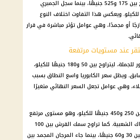
أما الجمبري الوسط المجمد فتراوح بين 175 و525 جنيهًا، بينما سجل الجمبري
طازج بين 200 و400 جنيه للكيلو. ويعكس هذا التفاوت اختلاف النوع
جًا أو مجمدًا، وهي عوامل تؤثر مباشرة في قرار
ائي.
تقر عند مستويات مرتفعة
تراجع سعر الكابوريا في سوق العبور للجملة، ليتراوح بين 50 و180 جنيهًا للكيلو،
عر السابق. ويظل سعر الكابوريا واسع النطاق بسبب
لاء، وهي عوامل تجعل السعر النهائي متغيرًا
في المقابل، سجل السبيط سعرًا بين 250 و450 جنيهًا للكيلو، وهو مستوى مرتفع
نسبيًا مقارنة بمعظم أصناف الأسماك الشعبية. كما تراوح سمك القرش بين 100
و150 جنيهًا، وسجل سمك حدادي بين 30 و60 جنيهًا، بينما جاء المرجان المجمد بين