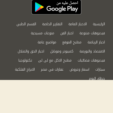
الرئيسية
الاخبار العامة
التقارير الخاصة
القسم الطبي
فيديوهات متنوعة
اخبار الفن
منوعات مسيحية
اخبار الرياضة
مطبخ الموقع
مواضيع عامة
الاقتصاد والبورصة
كمبيوتر وموبايل
اخبار الحق والضلال
فيديوهات فضائيات
مطبخ الاكل مع لى لى
تكنولوجيا
سيارات
اسعار وعروض
عقارات في مصر
الابراج الفلكية
حظك اليوم
من نحن
سياسة الخصوصية
اتصل بنا
©2024 الحق والضلال All Rights Reserved.
Powered by