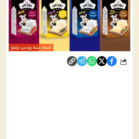
أسعار جبنة رودس ترتفع
شارك