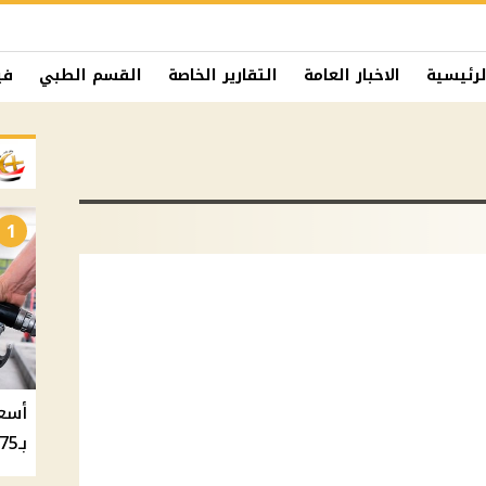
لرئيسية
الاخبار العامة
التقارير الخاصة
القسم الطبي
في
1
بـ20.75 جنيه والسولار بـ20.50 جنيه