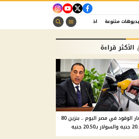
instagram
youtube
twitter
facebook
ديوهات متنوعة
اخبار الفن
منوعات مسيحية
اخبار الرياضة
الأكثر قراءة
أسعار الوقود في مصر اليوم .. بنزين 80