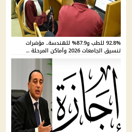
92.8% للطب و87.9% للهندسة.. مؤشرات
تنسيق الجامعات 2026 وأماكن المرحلة ...