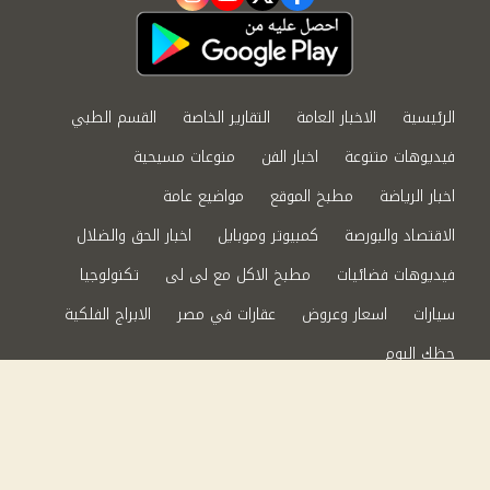
instagram
youtube
twitter
facebook
الرئيسية
الاخبار العامة
التقارير الخاصة
القسم الطبي
فيديوهات متنوعة
اخبار الفن
منوعات مسيحية
اخبار الرياضة
مطبخ الموقع
مواضيع عامة
الاقتصاد والبورصة
كمبيوتر وموبايل
اخبار الحق والضلال
فيديوهات فضائيات
مطبخ الاكل مع لى لى
تكنولوجيا
سيارات
اسعار وعروض
عقارات في مصر
الابراج الفلكية
حظك اليوم
من نحن
سياسة الخصوصية
اتصل بنا
©2024 الحق والضلال All Rights Reserved.
Powered by