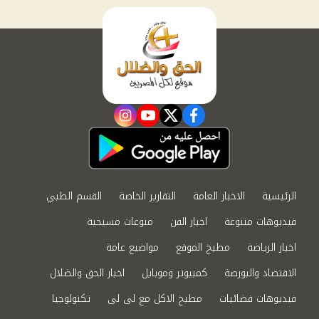
instagram
youtube
twitter
facebook
الرئيسية
الاخبار العامة
التقارير الخاصة
القسم الطبي
فيديوهات متنوعة
اخبار الفن
منوعات مسيحية
اخبار الرياضة
مطبخ الموقع
مواضيع عامة
الاقتصاد والبورصة
كمبيوتر وموبايل
اخبار الحق والضلال
فيديوهات فضائيات
مطبخ الاكل مع لى لى
تكنولوجيا