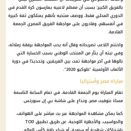
بالفريق الكبير؛ بسبب أن معظم لاعبيه يمارسون كرة القدم في
الدوري المحلي فقط، ووصف منتخبه بأنهم يمتلكون ثقة كبيرة
في أنفسهم، وقادرون على مواجهة الفريق المصري الجمعة
القادمة.
واختتم اللاعب تصريحاته وقال أنه يحب المواجهة برفقة زملائه،
وفي نيته أن يثأر من المنتخب الوطني بسبب الخسارة التي
نالوها في آخر مواجهة تمت بين الفريقين، وتحديدًا في دورة
الألعاب الأولمبية "طوكيو 2020".
مباراة مصر وأستراليا
تقام المباراة يوم الجمعة القادمة، في تمام الساعة التاسعة
مساءً بتوقيت مصر، وتذاع على شاشة بي إن سبورتس.
كما يمكن مشاهدة المواجهة عبر بث مباشر على الهواتف،
والحواسيب، والأجهزة اللوحية، عن طريق تطبيق TOD
باشتراكات شهرية أو سنوية، أو شراء باقة كأس العالم.