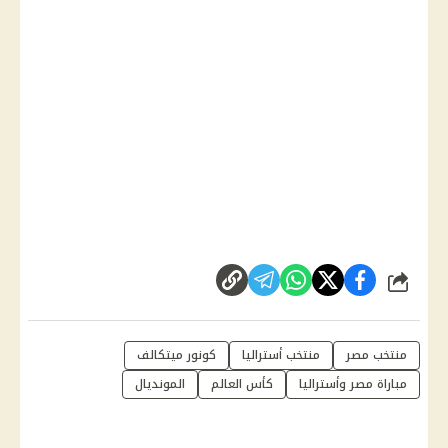
شارك
منتخب مصر
منتخب أستراليا
كونور ميتكالف
مباراة مصر وأستراليا
كأس العالم
المونديال