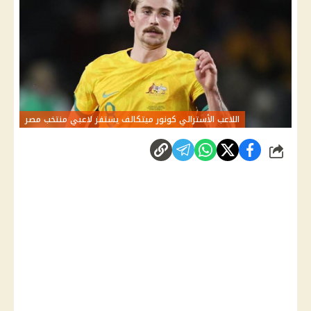
اللاعب الأسترالي كونور ميتكالف يستفز لاعبي منتخب مصر
شارك