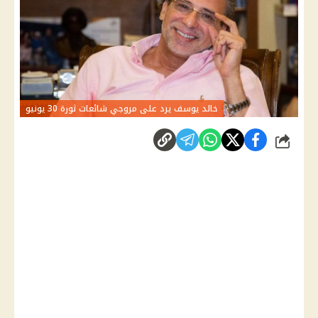
خالد يوسف يرد على مروجي شائعات ثورة 30 يونيو
شارك