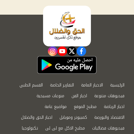
instagram
youtube
twitter
facebook
الرئيسية
الاخبار العامة
التقارير الخاصة
القسم الطبي
فيديوهات متنوعة
اخبار الفن
منوعات مسيحية
اخبار الرياضة
مطبخ الموقع
مواضيع عامة
الاقتصاد والبورصة
كمبيوتر وموبايل
اخبار الحق والضلال
فيديوهات فضائيات
مطبخ الاكل مع لى لى
تكنولوجيا