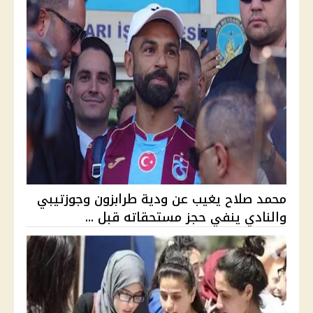
محمد صلاح يغيب عن ودية طرابزون وجوزتيبي
والنادي ينفي حجز مستحقاته قبل ...