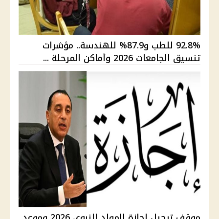
92.8% للطب و87.9% للهندسة.. مؤشرات
تنسيق الجامعات 2026 وأماكن المرحلة ...
موقف ترحيل إجازة المولد النبوي 2026 وموعد