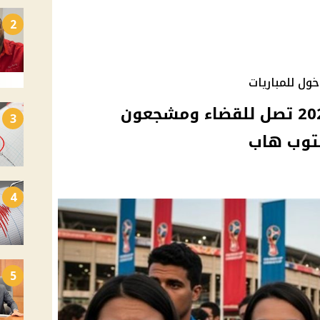
2
ول للمباريات
أزمة تذاكر كأس العالم 2026 تصل للقضاء ومشجعون
3
توب هاب
4
5