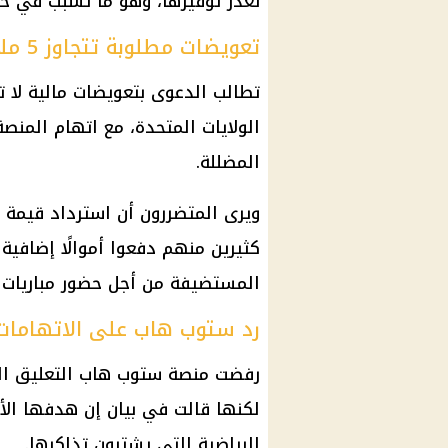
تعذر توفيرها، وهو ما تسبب في خس
تعويضات مطلوبة تتجاوز 5 ملايين دولار
الولايات المتحدة، مع اتهام المنصة
المضللة.
ويرى المتضررون أن استرداد قيمة ا
كثيرين منهم دفعوا أموالًا إضافية
المستضيفة من أجل حضور مباريات 
رد ستوب هاب على الاتهامات
رفضت منصة ستوب هاب التعليق الت
لكنها قالت في بيان إن هدفها ال
الرياضية التي يشترون تذاكرها.