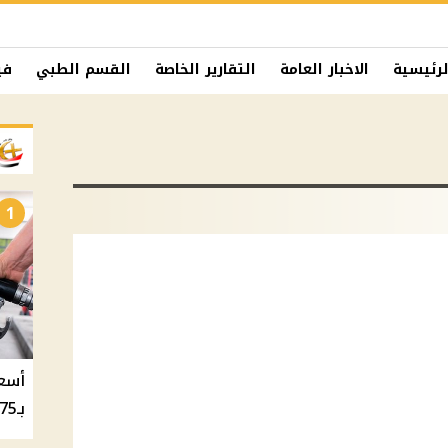
لرئيسية
الاخبار العامة
التقارير الخاصة
القسم الطبي
في
1
بـ20.75 جنيه والسولار بـ20.50 جنيه