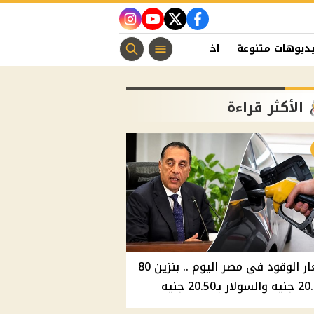
instagram
youtube
twitter
facebook
ديوهات متنوعة
اخبار الفن
منوعات مسيحية
اخبار الرياضة
الأكثر قراءة
أسعار الوقود في مصر اليوم .. بنزين 80