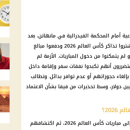
 أمام المحكمة الفيدرالية في مانهاتن، بعد
شكاوى من مشجعين قالوا إنهم اشتروا تذاكر كأس العالم 2026 ودفعوا مبالغ
 لم يتمكنوا من دخول المباريات. الأزمة لم
متضررون أنهم تكبدوا نفقات سفر وإقامة داخل
إلغاء حجوزاتهم أو عدم توافر بدائل. وتطالب
 بتعويضات لا تقل عن 5 ملايين دولار، وسط تحذيرات من فيفا بشأن الاعتماد
2026؟
تفجرت الأزمة بعد وصول مشجعين إلى مباريات كأس العالم 2026، ثم اكتشافهم