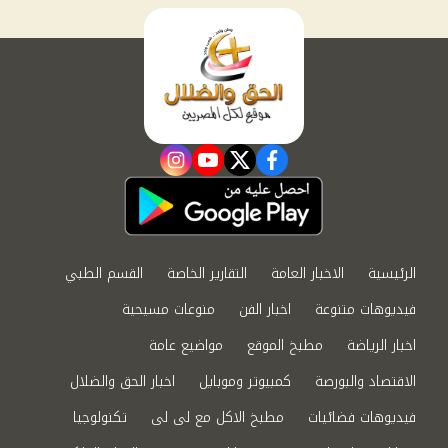
instagram
youtube
twitter
facebook
الرئيسية
الاخبار العامة
التقارير الخاصة
القسم الطبي
فيديوهات متنوعة
اخبار الفن
منوعات مسيحية
اخبار الرياضة
مطبخ الموقع
مواضيع عامة
الاقتصاد والبورصة
كمبيوتر وموبايل
اخبار الحق والضلال
فيديوهات فضائيات
مطبخ الاكل مع لى لى
تكنولوجيا