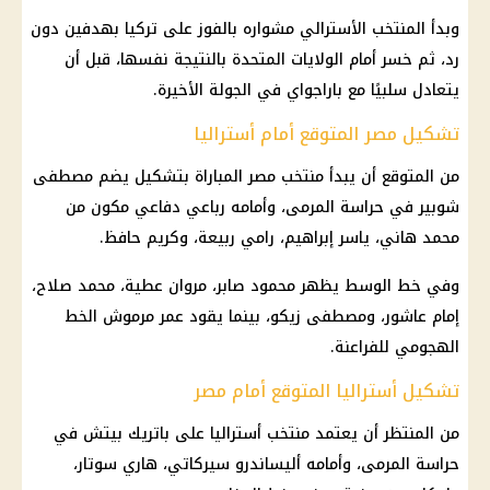
وبدأ المنتخب الأسترالي مشواره بالفوز على تركيا بهدفين دون
رد، ثم خسر أمام الولايات المتحدة بالنتيجة نفسها، قبل أن
يتعادل سلبيًا مع باراجواي في الجولة الأخيرة.
تشكيل مصر المتوقع أمام أستراليا
من المتوقع أن يبدأ منتخب مصر المباراة بتشكيل يضم مصطفى
شوبير في حراسة المرمى، وأمامه رباعي دفاعي مكون من
محمد هاني، ياسر إبراهيم، رامي ربيعة، وكريم حافظ.
وفي خط الوسط يظهر محمود صابر، مروان عطية، محمد صلاح،
إمام عاشور، ومصطفى زيكو، بينما يقود عمر مرموش الخط
الهجومي للفراعنة.
تشكيل أستراليا المتوقع أمام مصر
من المنتظر أن يعتمد منتخب أستراليا على باتريك بيتش في
حراسة المرمى، وأمامه أليساندرو سيركاتي، هاري سوتار،