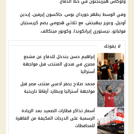
ولوكاس هيرينجتون في خط الدفاع.
وفي الوسط يظهر جوردان بوس، جاكسون إيرفين، إيدين
أونيل، وعزيز بيهيتش، مع ثلاثي هجومي يضم كريستيان
فولباتو، نيستوري إيرانكوندا، وكونور ميتكالف.
لا يفوتك
إبراهيم حسن يتدخل للدفاع عن مشجع
مصري في فندق المنتخب قبل مواجهة
أستراليا
محمد صلاح يحفز لاعبي منتخب مصر قبل
مواجهة أستراليا ويطارد أرقامًا تاريخية
أسعار تذاكر قطارات الصعيد بعد الزيادة
الرسمية على الدرجات المكيفة من القاهرة
للمحافظات