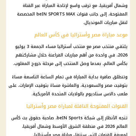
وشمال أفريقيا، مع ترقب واسع لإتاحة المباراة عبر القناة
المفتوحة، إلى جانب قنوات beIN SPORTS MAX المخصصة
لنقل مباريات المونديال.
موعد مباراة مصر وأستراليا في كأس العالم
يلتقي منتخب مصر مع منتخب أستراليا مساء الجمعة 3 يوليو
2026، في واحدة من أهم مباريات الفراعنة خلال مشاركتهم
بكأس العالم، بعدما وصل المنتخب إلى مرحلة خروج المغلوب.
وتنطلق صافرة بداية المباراة في تمام الساعة التاسعة مساءً
بتوقيت مصر والسعودية، والعاشرة مساءً بتوقيت الإمارات، على
ملعب دالاس ستاديوم بالولايات المتحدة الأمريكية.
القنوات المفتوحة الناقلة لمباراة مصر وأستراليا
تتجه الأنظار إلى شبكة beIN Sports، صاحبة حقوق بث كأس
العالم 2026 في منطقة الشرق الأوسط وشمال أفريقيا،
لمعرفة القنوات التي ستنقل مباراة مصر وأستراليا.