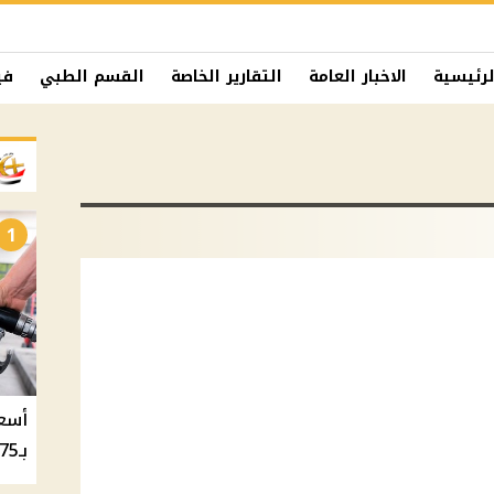
لرئيسية
الاخبار العامة
التقارير الخاصة
القسم الطبي
في
1
بـ20.75 جنيه والسولار بـ20.50 جنيه