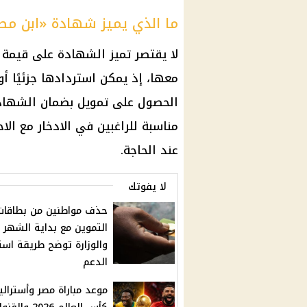
ما الذي يميز شهادة «ابن مص
لا يقتصر تميز الشهادة على قيمة ا
معها، إذ يمكن استردادها جزئيًا أ
الحصول على تمويل بضمان الشهادة
مناسبة للراغبين في الادخار مع الا
عند الحاجة.
لا يفوتك
حذف مواطنين من بطاقات
التموين مع بداية الشهر
والوزارة توضح طريقة است
الدعم
موعد مباراة مصر وأسترالي