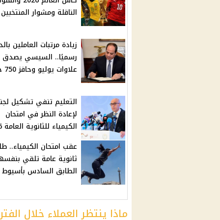
كأس العالم 2026 والق
الناقلة ومشوار المنتخبين
زيادة مرتبات العاملين بالد
رسميًا.. السيسي يصدق 
علاوات يوليو وحافز 750 جنيهًا
التعليم تنفي تشكيل لجن
لإعادة النظر في امتحان
الكيمياء للثانوية العامة 2026
عقب امتحان الكيمياء.. طا
ثانوية عامة تلقي بنفسه
الطابق السادس بأسيوط
ماذا ينتظر العملاء خلال الفتر