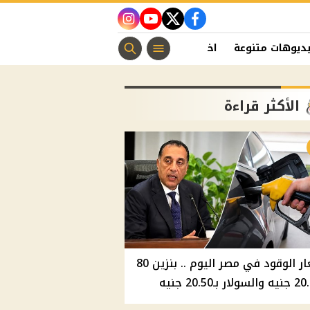
instagram
youtube
twitter
facebook
ديوهات متنوعة
اخبار الفن
منوعات مسيحية
اخبار الرياضة
الأكثر قراءة
أسعار الوقود في مصر اليوم .. بنزين 80