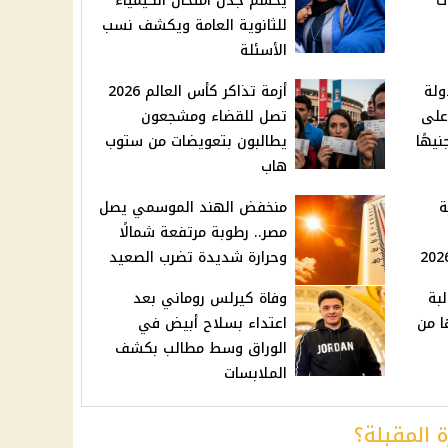
نوات
يحسم جدل امتحان الكيمياء
للثانوية العامة ويكشف نسب
الأسئلة
ولة
أزمة تذاكر كأس العالم 2026
على
تصل للقضاء ومشجعون
يطالبون بتعويضات من ستوب
هاب
ة
منخفض الهند الموسمي يصل
مصر.. رطوبة مرتفعة شمالًا
وحرارة شديدة تضرب الصعيد
لبة
وفاة كيرلس روماني بعد
ا من
اعتداء بسلاح أبيض في
الوراق وسط مطالب بكشف
الملابسات
ة المقبلة؟