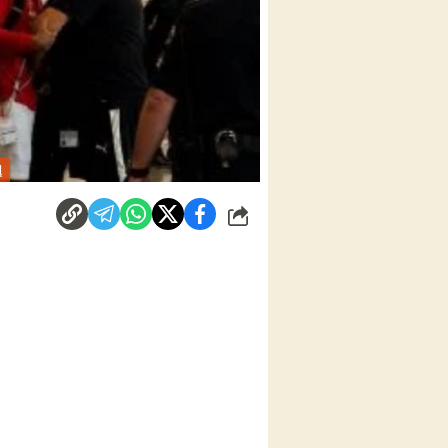
إ
شارك