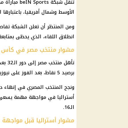
تنقل شبكة beIN Sports
مباراة مص
الأوسط وشمال أفريقيا، باعتبارها
ومن المنتظر أن تعلن الشبكة تفاصي
انطلاق اللقاء، الذي يحظى بمتابعة
مشوار منتخب مصر في كأس العال
تأهل
منتخب مصر
إلى د
برصيد 5 نقاط، بعد الفوز على نيوزيلندا والتعادل مع
ونجح
المنتخب المصري
في إنهاء دو
أستراليا
في مواجهة مهمة يسعى خلا
الـ16.
مشوار أستراليا قبل مواجهة 