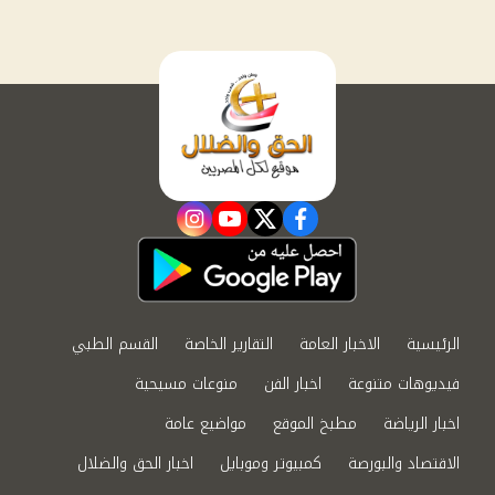
instagram
youtube
twitter
facebook
الرئيسية
الاخبار العامة
التقارير الخاصة
القسم الطبي
فيديوهات متنوعة
اخبار الفن
منوعات مسيحية
اخبار الرياضة
مطبخ الموقع
مواضيع عامة
الاقتصاد والبورصة
كمبيوتر وموبايل
اخبار الحق والضلال