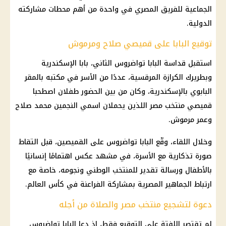
الجماعية للفريق المصري في واحدة من أهم محطات مشاركته
الدولية.
توقيع البابا على قميصي صلاح ومرموش
استقبل قداسة البابا تواضروس الثاني، بابا الإسكندرية
وبطريرك الكرازة المرقسية، عددًا من الأسر في مكتبه بالمقر
البابوي بالإسكندرية، وكان من بين الحضور طفلان اصطحبا
قميصي منتخب مصر اللذين يحملان اسمي النجمين محمد صلاح
وعمر مرموش.
وخلال اللقاء، وقّع البابا تواضروس على القميصين، قبل التقاط
صورة تذكارية مع الأسرة، في مشهد عكس اهتمامًا إنسانيًا
بالأطفال ورسالة تقدير للمنتخب الوطني ونجومه، خاصة مع
ارتباط الجماهير المصرية بمشاركة الفراعنة في كأس العالم.
دعوة لتشجيع منتخب مصر والصلاة من أجله
لم تقتصر اللفتة على التوقيع فقط، إذ دعا البابا تواضروس