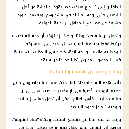
الطفلين إلى تشجيع منتخب مصر بقوة، والصلاة من أجل
اللاعبين حتى يوفقهم الله في مشوارهم، ويقدموا صورة
مشرفة عن مصر في المحافل الرياضية الدولية.
وتحمل الرسالة بعدًا وطنيًا واضحًا، إذ تؤكد أن دعم المنتخب لا
يرتبط فقط بمتابعة المباريات، بل يمتد إلى المشاركة
الوجدانية والدعاء والمساندة، خاصة في اللحظات التي ينتظر
فيها الجمهور المصري إنجازًا جديدًا من فريقه.
رسالة روحية عن الانتماء والمساندة
تأتي هذه اللفتة امتدادًا لما تحدث عنه البابا تواضروس خلال
عظته الروحية الأخيرة في الإسكندرية، حيث أشار إلى أن
متابعة مباريات كأس العالم يمكن أن تحمل معاني إنسانية
وروحية تتجاوز حدود الرياضة.
وربط قداسة البابا بين تشجيع المنتخب وفكرة “حياة الشركة”،
موضحًا أن التفاف الناس حول فريق واحد يعكس حالة من