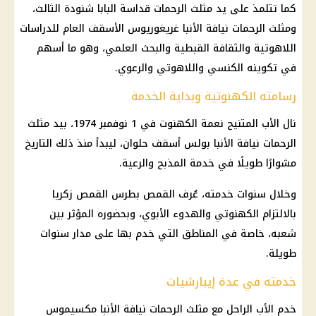
كما تتلمذ على يد مثلث الرحمات قداسة البابا شنودة الثالث،
ومثلث الرحمات نيافة الأنبا غريغوريوس الأسقف العام للدراسات
اللاهوتية والثقافة القبطية والبحث العلمي، وهو ما أسهم
في تكوينه الكنسي واللاهوتي والرعوي.
رسامته الكهنوتية وبداية الخدمة
نال الأب المتنيح نعمة الكهنوت في 1 نوفمبر 1974، بيد مثلث
الرحمات نيافة الأنبا بولس أسقف حلوان، ليبدأ منذ ذلك التاريخ
مشوارًا طويلًا في خدمة المذبح والرعية.
وخلال سنوات خدمته، عُرف القمص بطرس القمص زكريا
بالالتزام الكهنوتي والهدوء الأبوي، وبحضوره المؤثر بين
شعبه، خاصة في المناطق التي خدم بها على مدار سنوات
طويلة.
خدمته في عدة إيبارشيات
خدم الأب الراحل مع مثلث الرحمات نيافة الأنبا مكسيموس