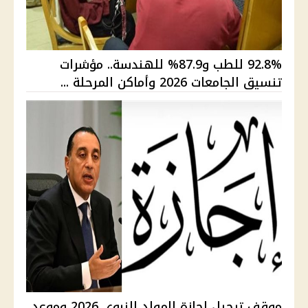
92.8% للطب و87.9% للهندسة.. مؤشرات
تنسيق الجامعات 2026 وأماكن المرحلة ...
موقف ترحيل إجازة المولد النبوي 2026 وموعد