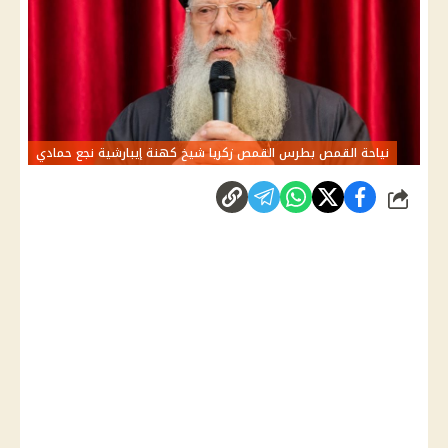
نياحة القمص بطرس القمص زكريا شيخ كهنة إيبارشية نجع حمادي
شارك