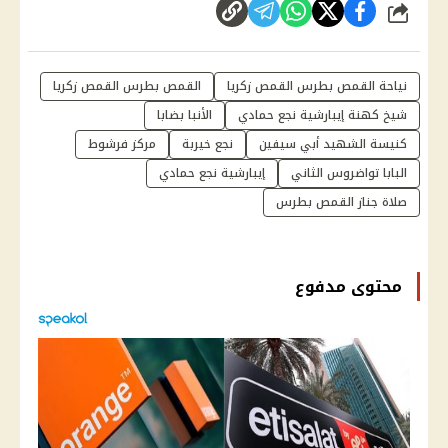
شارك
نياحة القمص بطرس القمص زكريا
القمص بطرس القمص زكريا
شيخ كهنة إيبارشية نجع حمادي
الأنبا بضابا
كنيسة الشهيد أبي سيفين
نجع خيربة
مركز فرشوط
البابا تواضروس الثاني
إيبارشية نجع حمادي
صلاة جناز القمص بطرس
محتوى مدفوع