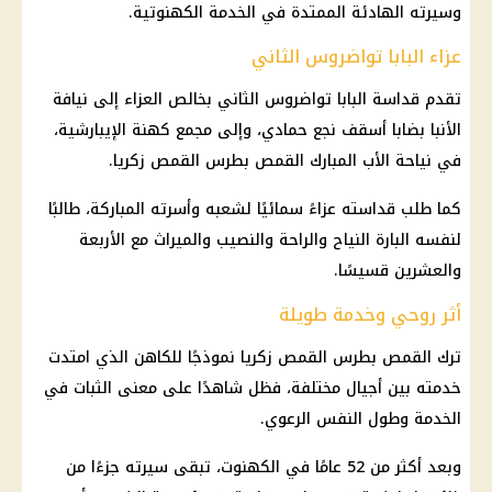
وسيرته الهادئة الممتدة في الخدمة الكهنوتية.
عزاء البابا تواضروس الثاني
تقدم قداسة البابا تواضروس الثاني بخالص العزاء إلى نيافة
الأنبا بضابا أسقف نجع حمادي، وإلى مجمع كهنة الإيبارشية،
في نياحة الأب المبارك القمص بطرس القمص زكريا.
كما طلب قداسته عزاءً سمائيًا لشعبه وأسرته المباركة، طالبًا
لنفسه البارة النياح والراحة والنصيب والميراث مع الأربعة
والعشرين قسيسًا.
أثر روحي وخدمة طويلة
ترك القمص بطرس القمص زكريا نموذجًا للكاهن الذي امتدت
خدمته بين أجيال مختلفة، فظل شاهدًا على معنى الثبات في
الخدمة وطول النفس الرعوي.
وبعد أكثر من 52 عامًا في الكهنوت، تبقى سيرته جزءًا من