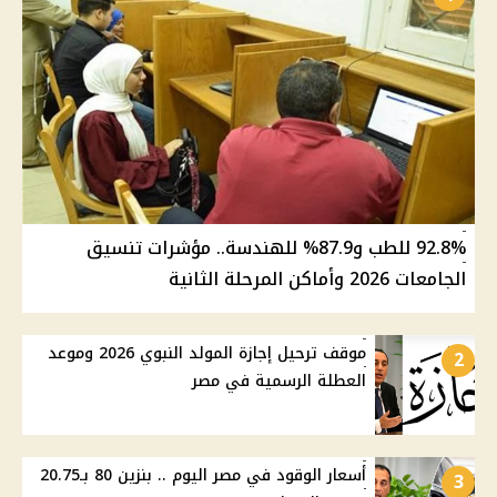
92.8% للطب و87.9% للهندسة.. مؤشرات تنسيق
الجامعات 2026 وأماكن المرحلة الثانية
موقف ترحيل إجازة المولد النبوي 2026 وموعد
2
العطلة الرسمية في مصر
أسعار الوقود في مصر اليوم .. بنزين 80 بـ20.75
3