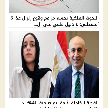
البحوث الفلكية تحسم مزاعم وقوع زلزال غدًا 6
أغسطس: لا دليل علمي على ال...
القصة الكاملة لأزمة ريم صاحبة الـ4%: رد