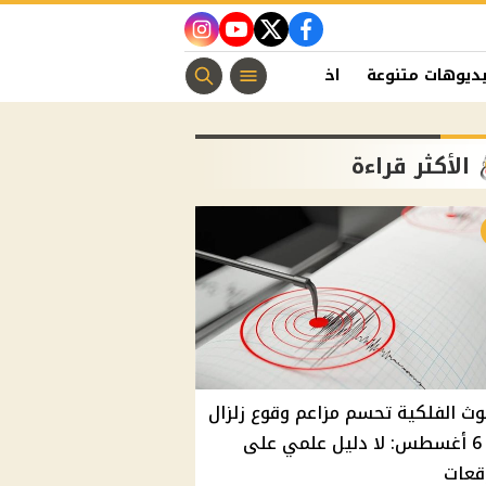
instagram
youtube
twitter
facebook
ديوهات متنوعة
اخبار الفن
منوعات مسيحية
اخبار الرياضة
الأكثر قراءة
وث الفلكية تحسم مزاعم وقوع زلزال
غدًا 6 أغسطس: لا دليل علمي على
قعات