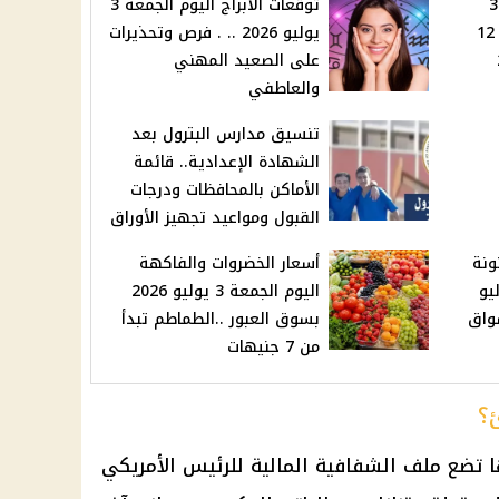
. 3068
توقعات الأبراج اليوم الجمعة 3
فرصة جديدة للشباب في 12
يوليو 2026 .. . فرص وتحذيرات
على الصعيد المهني
والعاطفي
تنسيق مدارس البترول بعد
الشهادة الإعدادية.. قائمة
الأماكن بالمحافظات ودرجات
القبول ومواعيد تجهيز الأوراق
ونة
أسعار الخضروات والفاكهة
جمعة 3 يوليو
اليوم الجمعة 3 يوليو 2026
واق
بسوق العبور ..الطماطم تبدأ
من 7 جنيهات
؟
ا تضع ملف الشفافية
المالية
للرئيس الأمريكي