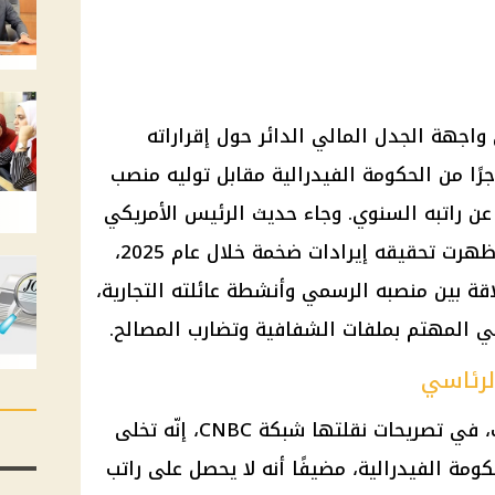
اجهة الجدل المالي الدائر حول إقراراته
جرًا من
الحكومة
الفيدرالية مقابل توليه منصب
ل عن راتبه السنوي. وجاء حديث
الرئيس الأمريكي
أظهرت تحقيقه إيرادات ضخمة خلال عام 2025،
قة بين منصبه الرسمي وأنشطة عائلته التجارية،
يكي المهتم بملفات الشفافية وتضارب المصالح.
لرئاسي
، في تصريحات نقلتها شبكة CNBC، إنّه تخلى
كومة
الفيدرالية، مضيفًا أنه لا يحصل على راتب