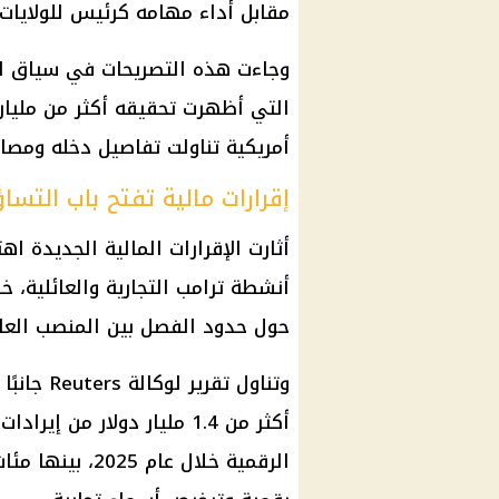
مقابل أداء مهامه كرئيس للولايات 
وجاءت هذه التصريحات في سياق ال
التي أظهرت تحقيقه أكثر من مليا
أمريكية تناولت تفاصيل دخله ومصادر
إقرارات مالية تفتح باب التساؤ
أثارت الإقرارات
المالية
الجديدة اهتم
أنشطة
ترامب
التجارية والعائلية، 
حول حدود الفصل بين المنصب العام
وتناول تقرير لوكالة Reuters جانبًا من هذه البيانات، مشيرًا إلى أن
أكثر من 1.4 مليار
دولار
من إيرادات 
الرقمية خلال عا