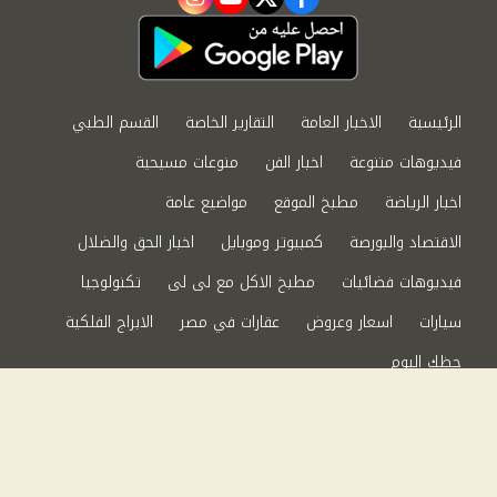
instagram
youtube
twitter
facebook
الرئيسية
الاخبار العامة
التقارير الخاصة
القسم الطبي
فيديوهات متنوعة
اخبار الفن
منوعات مسيحية
اخبار الرياضة
مطبخ الموقع
مواضيع عامة
الاقتصاد والبورصة
كمبيوتر وموبايل
اخبار الحق والضلال
فيديوهات فضائيات
مطبخ الاكل مع لى لى
تكنولوجيا
سيارات
اسعار وعروض
عقارات في مصر
الابراج الفلكية
حظك اليوم
من نحن
سياسة الخصوصية
اتصل بنا
©2024 الحق والضلال All Rights Reserved.
Powered by