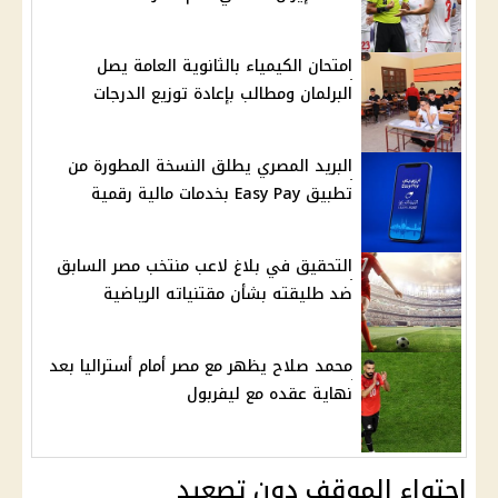
امتحان الكيمياء بالثانوية العامة يصل
البرلمان ومطالب بإعادة توزيع الدرجات
البريد المصري يطلق النسخة المطورة من
تطبيق Easy Pay بخدمات مالية رقمية
التحقيق في بلاغ لاعب منتخب مصر السابق
ضد طليقته بشأن مقتنياته الرياضية
محمد صلاح يظهر مع مصر أمام أستراليا بعد
نهاية عقده مع ليفربول
احتواء الموقف دون تصعيد