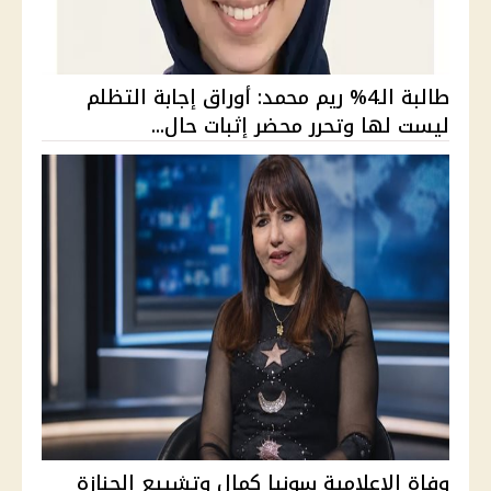
طالبة الـ4% ريم محمد: أوراق إجابة التظلم
ليست لها وتحرر محضر إثبات حال...
وفاة الإعلامية سونيا كمال وتشييع الجنازة