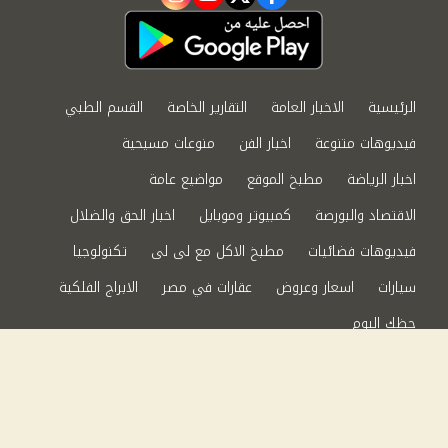
instagram
youtube
twitter
facebook
الرئيسية
الاخبار العامة
التقارير الخاصة
القسم الطبي
فيديوهات متنوعة
اخبار الفن
منوعات مسيحية
اخبار الرياضة
مطبخ الموقع
مواضيع عامة
الاقتصاد والبورصة
كمبيوتر وموبايل
اخبار الحق والضلال
فيديوهات فضائيات
مطبخ الاكل مع لى لى
تكنولوجيا
سيارات
اسعار وعروض
عقارات في مصر
الابراج الفلكية
حظك اليوم
من نحن
سياسة الخصوصية
اتصل بنا
©2024 الحق والضلال All Rights Reserved.
Powered by