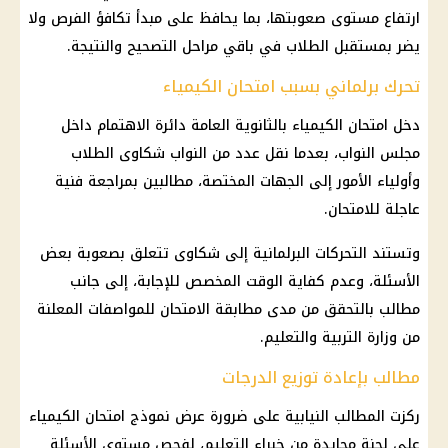
ارتفاع مستوى صعوبتها، بما يحافظ على مبدأ تكافؤ الفرص ولا
يضر بمستقبل الطلاب في باقي مراحل التصحيح والنتيجة.
تحرك برلماني بسبب امتحان الكيمياء
دخل
امتحان الكيمياء
بالثانوية العامة دائرة الاهتمام داخل
مجلس النواب
، بعدما نقل عدد من النواب شكاوى الطلاب
وأولياء الأمور إلى الجهات المختصة، مطالبين بمراجعة فنية
عاجلة للامتحان.
وتستند التحركات البرلمانية إلى شكاوى تتعلق بصعوبة بعض
الأسئلة، وعدم كفاية الوقت المخصص للإجابة، إلى جانب
مطالب بالتحقق من مدى مطابقة الامتحان للمواصفات المعلنة
من
وزارة التربية والتعليم
.
مطالب بإعادة توزيع الدرجات
ركزت المطالب النيابية على ضرورة عرض نموذج
امتحان الكيمياء
على لجنة محايدة من خبراء التعليم، لفحص مستوى الأسئلة