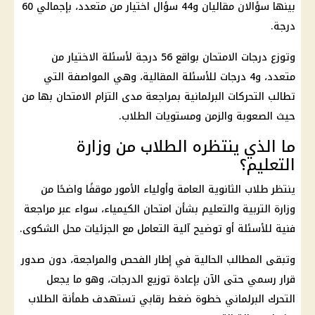
بينها سؤالان مقاليان و44 سؤال اختيار من متعدد، بإجمالي 60
درجة.
وتوزع درجات الامتحان بواقع 56 درجة لأسئلة الاختيار من
متعدد، و4 درجات للأسئلة المقالية، وهي المواصفة التي
تطالب التحركات البرلمانية بمراجعة مدى التزام الامتحان بها من
حيث الصعوبة والزمن ومستويات الطلاب.
ما الذي ينتظره الطلاب من وزارة
التعليم؟
ينتظر
طلاب الثانوية العامة
وأولياء الأمور موقفًا واضحًا من
وزارة التربية والتعليم
بشأن
امتحان الكيمياء
، سواء عبر مراجعة
فنية للأسئلة أو توضيح آلية التعامل مع الجزئيات محل الشكوى.
وتبقى المطالب الحالية في إطار الفحص والمراجعة، دون صدور
قرار رسمي حتى الآن بإعادة توزيع الدرجات، وهو ما يجعل
التحرك البرلماني خطوة ضغط رقابي تستهدف طمأنة الطلاب