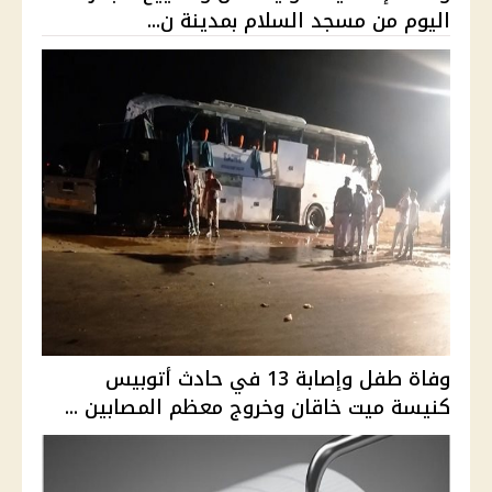
اليوم من مسجد السلام بمدينة ن...
وفاة طفل وإصابة 13 في حادث أتوبيس
كنيسة ميت خاقان وخروج معظم المصابين ...