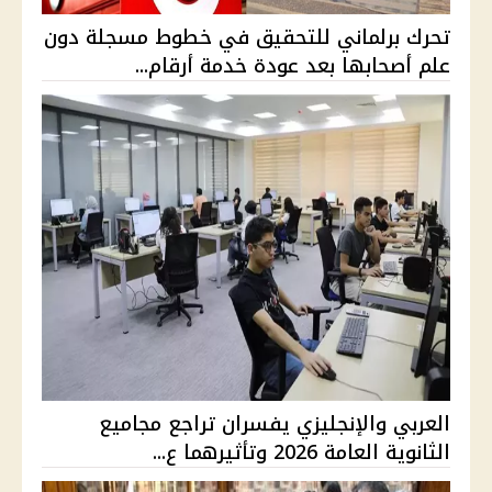
تحرك برلماني للتحقيق في خطوط مسجلة دون
علم أصحابها بعد عودة خدمة أرقام...
العربي والإنجليزي يفسران تراجع مجاميع
الثانوية العامة 2026 وتأثيرهما ع...