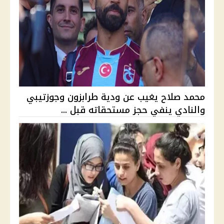
محمد صلاح يغيب عن ودية طرابزون وجوزتيبي
والنادي ينفي حجز مستحقاته قبل ...