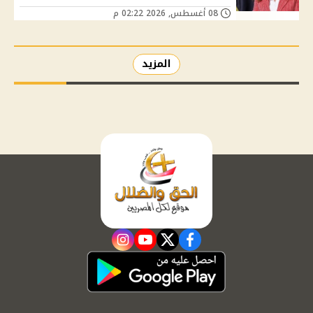
08 أغسطس, 2026 02:22 م
المزيد
instagram
youtube
twitter
facebook