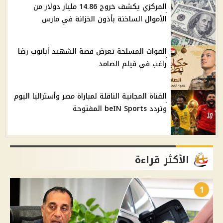
المركزي يكشف خروج 14.86 مليار دولار من
الأموال الساخنة بأذون الخزانة في مارس
القوات المسلحة تعرض قصة الشهيد أبانوب رضا
راغب في فيلم الصامد
القناة المجانية الناقلة لمباراة مصر وأستراليا اليوم
وتردد beIN Sports المفتوحة
الأكثر قراءة
1