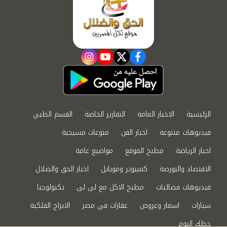
instagram
youtube
twitter
facebook
الرئيسية
الاخبار العامة
التقارير الخاصة
القسم الطبي
فيديوهات متنوعة
اخبار الفن
منوعات مسيحية
اخبار الرياضة
مطبخ الموقع
مواضيع عامة
الاقتصاد والبورصة
كمبيوتر وموبايل
اخبار الحق والضلال
فيديوهات فضائيات
مطبخ الاكل مع لى لى
تكنولوجيا
سيارات
اسعار وعروض
عقارات في مصر
الابراج الفلكية
حظك اليوم