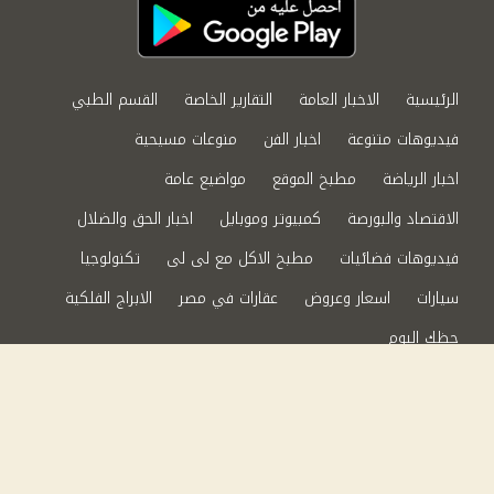
الرئيسية
الاخبار العامة
التقارير الخاصة
القسم الطبي
فيديوهات متنوعة
اخبار الفن
منوعات مسيحية
اخبار الرياضة
مطبخ الموقع
مواضيع عامة
الاقتصاد والبورصة
كمبيوتر وموبايل
اخبار الحق والضلال
فيديوهات فضائيات
مطبخ الاكل مع لى لى
تكنولوجيا
سيارات
اسعار وعروض
عقارات في مصر
الابراج الفلكية
حظك اليوم
من نحن
سياسة الخصوصية
اتصل بنا
©2024 الحق والضلال All Rights Reserved.
Powered by