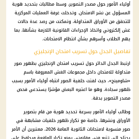
أولياء الأمور حول مصدر التصوير، وسط مطالبات بتحديد هوية
المسؤول عن نشر الامتحان. وتدخلت غرفة العمليات المركزية
للتحقق من الأوراق المتداولة، وتمكنت من رصد عدة حالات
غش إلكتروني واتخاذ الإجراءات القانونية اللازمة بشأنها، بما
يهم الطلاب وأسرهم بشأن انتظام الامتحانات.
تفاصيل الجدل حول تسريب امتحان الإنجليزي
ارتبط الجدل الدائر حول تسريب امتحان الإنجليزي بظهور صور
متداولة للامتحان داخل مجموعات الغش المعروفة باسم
«شاومينج»، حيث لفتت خلفية الصور انتباه أولياء الأمور بسبب
ظهور سجادة، وهو ما اعتبره البعض مؤشرًا يستدعي فحص
مصدر التصوير بدقة.
وطالب أولياء الأمور بسرعة تحديد هوية من قام بتصوير
الأوراق ونشرها، خاصة مع تكرار ظهور خلفيات مشابهة في
صور منسوبة لامتحانات الثانوية العامة 2026، معتبرين أن الأمر
يحتاج إلى تتبع فني وقانوني يمنع تكرار الواقعة ويحافظ على