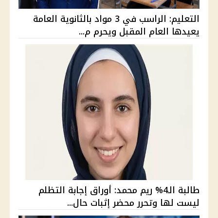
التعليم: الراسب في 3 مواد بالثانوية العامة
يعيدها العام المقبل ويحرم م...
طالبة الـ4% ريم محمد: أوراق إجابة التظلم
ليست لها وتحرر محضر إثبات حال...