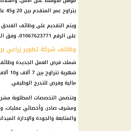
مؤهل متوسط على الأقل، وامتلاك 
يتراوح عمر المتقدم بين 20 و45 عامًا.
ويتم
التقديم على وظائف
الفندق م
على الرقم 01067623771، وفق البيانات المعلنة ضمن فرص التشغيل المتاحة.
وظائف شركة تطوير زراعي برواتب حتى 
شملت
فرص العمل
الجديدة
وظائف
شهرية تتراوح بين 7 آلاف و10 آلاف جنيه، مع توفير
مالية
وفرص للتدرج الوظيفي.
وتتضمن التخصصات المطلوبة مشر
ومشرف صادر، وأخصائي عمليات، و
والمتابعة والجودة والإدارة الميداني