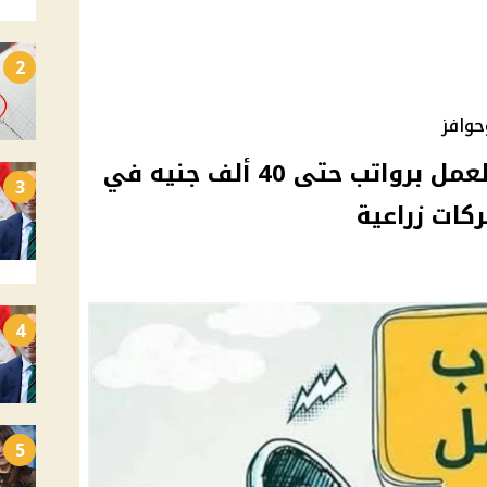
2
حوافز
وظائف جديدة من وزارة العمل برواتب حتى 40 ألف جنيه في
3
كات زراعية
4
5