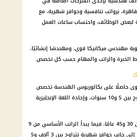
ئف هندسية
بإحدى الشركات العاملة في
قاهرة، برواتب تنافسية وحوافز شهرية، مع
 لبعض
الوظائف
، واحتساب ساعات العمل
بة مهندس ميكانيكا قوى، ومهندسًا إنشائيًا،
وط الخبرة والراتب والمهام حسب كل تخصص.
ى
ى حاصلًا على بكالوريوس الهندسة تخصص
ميكانيكا قوى، مع خبرة عملية تتراوح بين 5 و10 سنوات، وإجادة اللغة الإنجليزية
ويشترط أن يتراوح عمر المتقدم بين 30 و45 عامًا، فيما يبدأ الراتب الأساسي من 9
آلاف جنيه ويصل إلى 15 ألف جنيه، إلى جانب حوافز شهرية تتراوح بين 3 آلاف و5