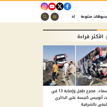
instagram
youtube
twitter
facebook
ديوهات متنوعة
اخبار الفن
منوعات مسيحية
اخبار الرياضة
الأكثر قراءة
بالأسماء.. مصرع طفل وإصابة 13 في
 أتوبيس كنيسة على الدائري
ليمي بالشرقية