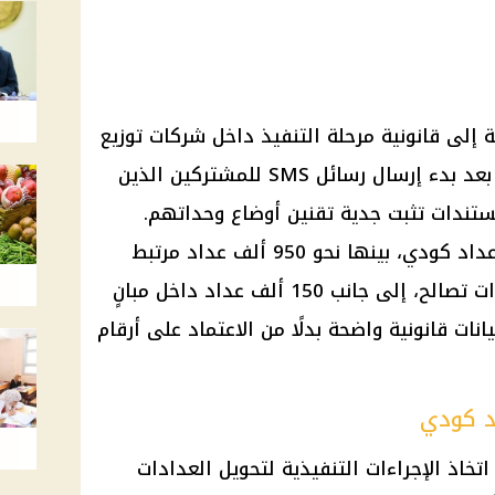
إلى قانونية مرحلة التنفيذ داخل شركات توزيع
الكهرباء على مستوى الجمهورية، بعد بدء إرسال رسائل SMS للمشتركين الذين
ستندات تثبت جدية تقنين أوضاع وحداتهم.
وتشمل الخطة أكثر من 1.1 مليون عداد كودي، بينها نحو 950 ألف عداد مرتبط
بوحدات حصل أصحابها على مستندات تصالح، إلى جانب 150 ألف عداد داخل مبانٍ
يانات قانونية واضحة بدلًا من الاعتماد على أرقام
تخاذ الإجراءات التنفيذية لتحويل العدادات