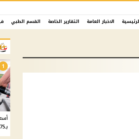
لرئيسية
الاخبار العامة
التقارير الخاصة
القسم الطبي
في
1
بـ20.75 جنيه والسولار بـ20.50 جنيه