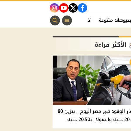
instagram
youtube
twitter
facebook
ديوهات متنوعة
اخبار الفن
منوعات مسيحية
اخبار الرياضة
الأكثر قراءة
أسعار الوقود في مصر اليوم .. بنزين 80