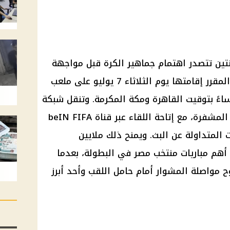
جنتين تتصدر اهتمام جماهير الكرة قبل مواجهة
دور الـ16 في كأس العالم 2026، والمقرر إقامتها يوم الثلاثاء 7 يوليو على ملعب
ءً بتوقيت القاهرة ومكة المكرمة. وتنقل شبكة
beIN Sports المباراة عبر قنواتها المشفرة، مع إتاحة اللقاء عبر قناة beIN FIFA
بيانات المتداولة عن البث. ويمنح ذلك ملايين
هم مباريات منتخب مصر في البطولة، بعدما
 مواصلة المشوار أمام حامل اللقب وأحد أبرز