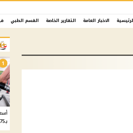
لرئيسية
الاخبار العامة
التقارير الخاصة
القسم الطبي
في
1
بـ20.75 جنيه والسولار بـ20.50 جنيه