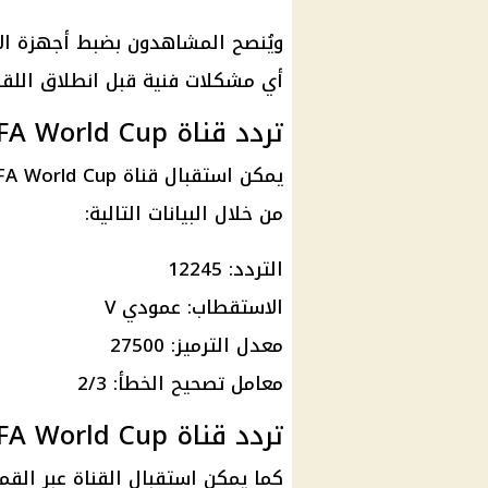
ويُنصح المشاهدون بضبط أجهزة الا
أي مشكلات فنية قبل انطلاق اللقا
تردد قناة beIN FIFA World Cup المفتوحة على نايل سات
من خلال البيانات التالية:
التردد: 12245
الاستقطاب: عمودي V
معدل الترميز: 27500
معامل تصحيح الخطأ: 2/3
تردد قناة beIN FIFA World Cup المفتوحة على عرب سات
كما يمكن استقبال القناة عبر القمر