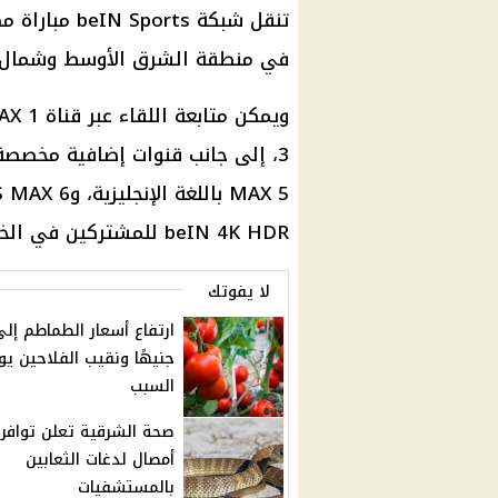
تنقل شبكة beIN Sports
مباراة مص
في منطقة الشرق الأوسط وشمال إ
ويمكن متابعة اللقاء عبر قناة
AX 1
3
، إلى جانب قنوات إضافية مخصصة 
beIN 4K HDR للمشتركين في الخدمة.
لا يفوتك
جنيهًا ونقيب الفلاحين ي
السبب
صحة الشرقية تعلن توافر
أمصال لدغات الثعابين
بالمستشفيات