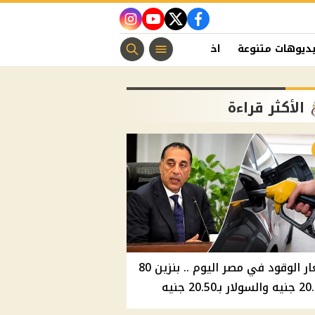
instagram
youtube
twitter
facebook
ديوهات متنوعة
اخبار الفن
منوعات مسيحية
اخبار الرياضة
الأكثر قراءة
أسعار الوقود في مصر اليوم .. بنزين 80