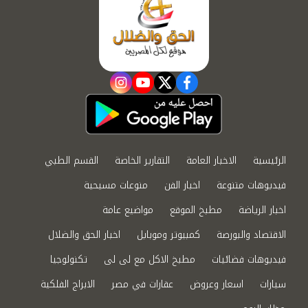
instagram
youtube
twitter
facebook
الرئيسية
الاخبار العامة
التقارير الخاصة
القسم الطبي
فيديوهات متنوعة
اخبار الفن
منوعات مسيحية
اخبار الرياضة
مطبخ الموقع
مواضيع عامة
الاقتصاد والبورصة
كمبيوتر وموبايل
اخبار الحق والضلال
فيديوهات فضائيات
مطبخ الاكل مع لى لى
تكنولوجيا
سيارات
اسعار وعروض
عقارات في مصر
الابراج الفلكية