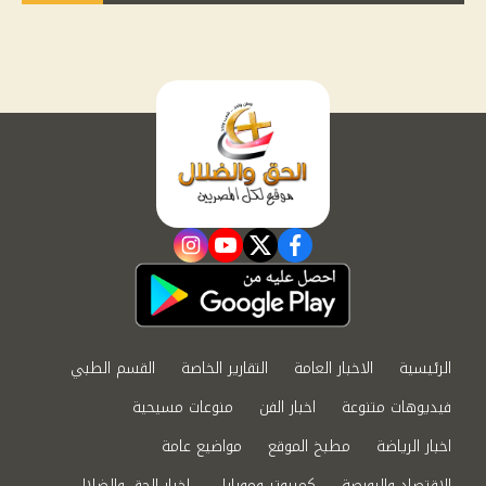
instagram
youtube
twitter
facebook
الرئيسية
الاخبار العامة
التقارير الخاصة
القسم الطبي
فيديوهات متنوعة
اخبار الفن
منوعات مسيحية
اخبار الرياضة
مطبخ الموقع
مواضيع عامة
الاقتصاد والبورصة
كمبيوتر وموبايل
اخبار الحق والضلال