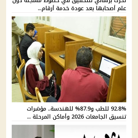
تحرك برلماني للتحقيق في خطوط مسجلة دون
علم أصحابها بعد عودة خدمة أرقام...
92.8% للطب و87.9% للهندسة.. مؤشرات
تنسيق الجامعات 2026 وأماكن المرحلة ...