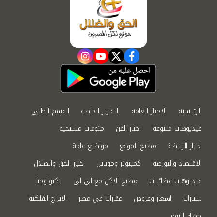
instagram
youtube
twitter
facebook
الرئيسية
الاخبار العامة
التقارير الخاصة
القسم الطبي
فيديوهات متنوعة
اخبار الفن
منوعات مسيحية
اخبار الرياضة
مطبخ الموقع
مواضيع عامة
الاقتصاد والبورصة
كمبيوتر وموبايل
اخبار الحق والضلال
فيديوهات فضائيات
مطبخ الاكل مع لى لى
تكنولوجيا
سيارات
اسعار وعروض
عقارات في مصر
الابراج الفلكية
حظك اليوم