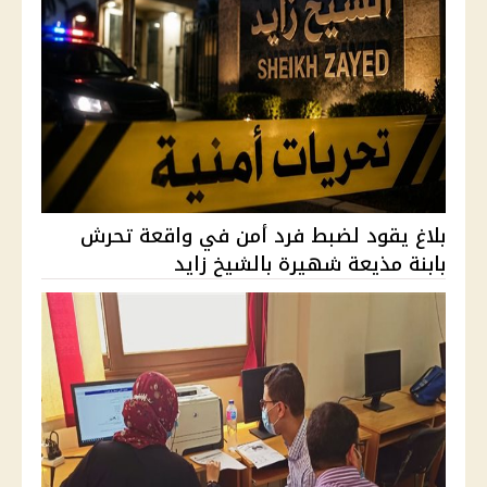
بلاغ يقود لضبط فرد أمن في واقعة تحرش
بابنة مذيعة شهيرة بالشيخ زايد