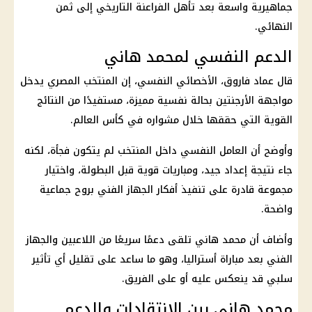
جماهيرية واسعة بعد تأهل
الفراعنة
التاريخي إلى ثمن
النهائي.
الدعم النفسي لمحمد هاني
قال عماد فاروق، الأخصائي النفسي، إن
المنتخب المصري
يدخل
مواجهة
الأرجنتين
بحالة نفسية مميزة، مستفيدًا من النتائج
القوية التي حققها خلال مشواره في
كأس العالم
.
وأوضح أن العامل النفسي داخل المنتخب لم يتكون فجأة، لكنه
جاء نتيجة إعداد جيد، ومباريات قوية قبل البطولة، واختيار
مجموعة قادرة على تنفيذ أفكار الجهاز الفني بروح جماعية
واضحة.
وأضاف أن
محمد هاني
تلقى دعمًا سريعًا من اللاعبين والجهاز
الفني بعد مباراة أستراليا، وهو ما ساعد على تقليل أي تأثير
سلبي قد ينعكس عليه أو على الفريق.
محمد هاني بين الانتقادات والدعم