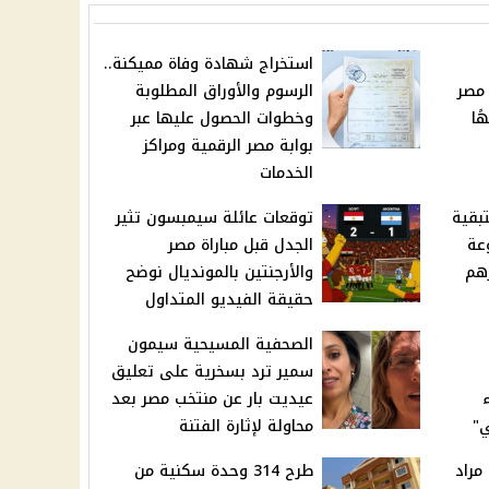
استخراج شهادة وفاة مميكنة..
و 2026 في مصر
الرسوم والأوراق المطلوبة
58 جنيهًا
وخطوات الحصول عليها عبر
بوابة مصر الرقمية ومراكز
الخدمات
تبقية
توقعات عائلة سيمبسون تثير
دفوعة
الجدل قبل مباراة مصر
زهم
والأرجنتين بالمونديال نوضح
حقيقة الفيديو المتداول
الصحفية المسيحية سيمون
سمير ترد بسخرية على تعليق
عيديت بار عن منتخب مصر بعد
ي"
محاولة لإثارة الفتنة
مراد
طرح 314 وحدة سكنية من