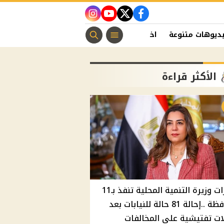
instagram
youtube
twitter
facebook
ديوهات متنوعة
اخبار الفن
منوعات مسيحية
اخبار الرياضة
الأكثر قراءة
قرارات وزيرة التنمية المحلية تنفذ بـ11
محافظة ..إحالة 81 حالة للنيابات بعد
ت تفتيشية علي المخالفات