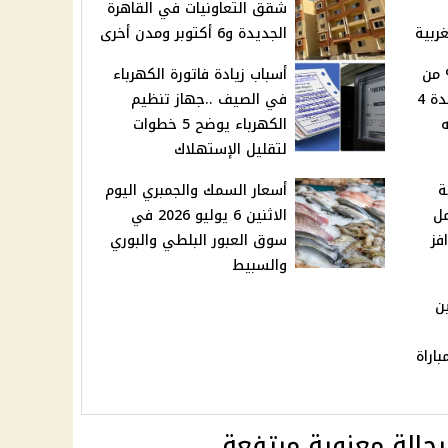
شقق التعاونيات في القاهرة
ربية
الجديدة و6 أكتوبر ومدن أخرى
دخار بعائد 100% من
أسباب زيادة فاتورة الكهرباء
البنك العربي الإفريقي لمدة 4
في الصيف ..جهاز تنظيم
الكهرباء يوضح 5 خطوات
لتقليل الإستهلاك
ة
أسعار السمك والجمبري اليوم
مل
الاثنين 6 يوليو 2026 في
فز
سوق العبور البلطي والبوري
والسبيط
ن
باراة
بحالة معنوية مرتفعة