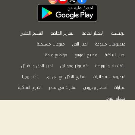
instagram
youtube
twitter
facebook
الرئيسية
الاخبار العامة
التقارير الخاصة
القسم الطبي
فيديوهات متنوعة
اخبار الفن
منوعات مسيحية
اخبار الرياضة
مطبخ الموقع
مواضيع عامة
الاقتصاد والبورصة
كمبيوتر وموبايل
اخبار الحق والضلال
فيديوهات فضائيات
مطبخ الاكل مع لى لى
تكنولوجيا
سيارات
اسعار وعروض
عقارات في مصر
الابراج الفلكية
حظك اليوم
من نحن
سياسة الخصوصية
اتصل بنا
©2024 الحق والضلال All Rights Reserved.
Powered by