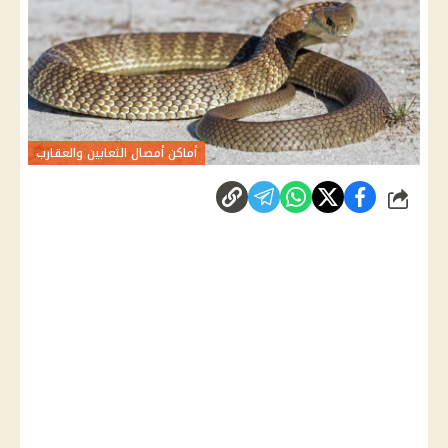
أماكن أمصال الثعابين والعقارب
شارك