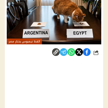
القط نيمبوس يختار مصر
شارك