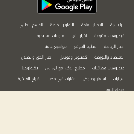
الرئيسية
الاخبار العامة
التقارير الخاصة
القسم الطبي
فيديوهات متنوعة
اخبار الفن
منوعات مسيحية
اخبار الرياضة
مطبخ الموقع
مواضيع عامة
الاقتصاد والبورصة
كمبيوتر وموبايل
اخبار الحق والضلال
فيديوهات فضائيات
مطبخ الاكل مع لى لى
تكنولوجيا
سيارات
اسعار وعروض
عقارات في مصر
الابراج الفلكية
حظك اليوم
من نحن
سياسة الخصوصية
اتصل بنا
©2024 الحق والضلال All Rights Reserved.
Powered by