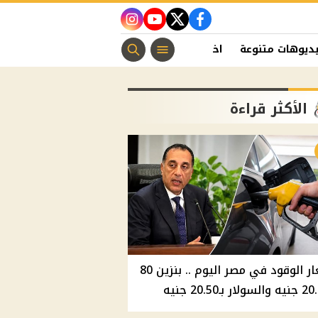
instagram
youtube
twitter
facebook
ديوهات متنوعة
اخبار الفن
منوعات مسيحية
اخبار الرياضة
الأكثر قراءة
أسعار الوقود في مصر اليوم .. بنزين 80