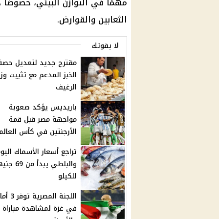
مهمًا في التوازن البيئي، خصوصًا 
الثعابين والقوارض.
لا يفوتك
مقترح جديد لتعديل حصة
الخبز المدعم مع تثبيت وز
الرغيف
باريديس يؤكد صعوبة
مواجهة مصر قبل قمة
الأرجنتين في كأس العالم
تراجع أسعار الأسماك اليو
والبلطي يبدأ من 69 
للكيلو
اللجنة المصرية 
في غزة لمشاهدة مباراة 