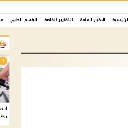
لرئيسية
الاخبار العامة
التقارير الخاصة
القسم الطبي
في
1
بـ20.75 جنيه والسولار بـ20.50 جنيه