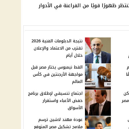
تظر ظهورًا قويًا من
الفراعنة
في الأدوار
نتيجة الدبلومات الفنية 2026
تقترب من الاعتماد والإعلان
خلال أيام
م
القط نيمبوس يختار مصر قبل
جنيهًا
مواجهة الأرجنتين في كأس
العالم
توفر 3 أماكن
اجتماع تنسيقي لإطلاق برنامج
مصر
خفض الأعباء واستقرار
الأسواق
عودة مهند لاشين ترسم
ملامح تشكيل مصر المتوقع