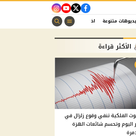
instagram
youtube
twitter
facebook
ديوهات متنوعة
اخبار الفن
منوعات مسيحية
اخبار الرياضة
الأكثر قراءة
وث الفلكية تنفي وقوع زلزال في
اليوم وتحسم شائعات الهزة
مرة