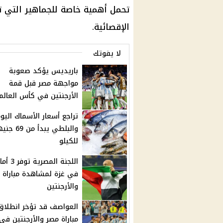
تحمل أهمية خاصة للجماهير التي تن
الإقصائية.
لا يفوتك
باريديس يؤكد صعوبة
مواجهة مصر قبل قمة
الأرجنتين في كأس العالم
تراجع أسعار الأسماك اليو
والبلطي يبدأ من 69 
للكيلو
اللجنة المصرية 
في غزة لمشاهدة مباراة 
والأرجنتين
العواصف قد تؤخر انطلاق
مباراة مصر والأرجنتين في