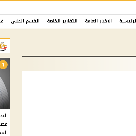
لرئيسية
الاخبار العامة
التقارير الخاصة
القسم الطبي
في
1
البح
مصر 
المد